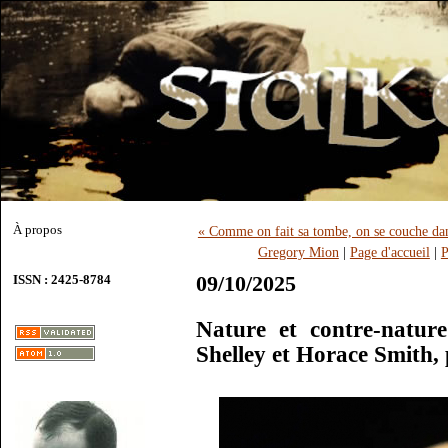
À propos
« Comme on fait sa tombe, on se couche dans 
Gregory Mion
|
Page d'accueil
|
P
09/10/2025
ISSN : 2425-8784
Nature et contre-natur
Shelley et Horace Smith