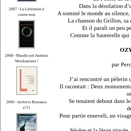
Dans la désolation d’u
2007 - La Littérature à
A sommé le monde au silence, o
contre-nuit
La chanson du Grillon, sa 
Et il paraît un peu 
Comme la Sauterelle qui c
OZ
2008 - Maudit soit Andreas
Werckmeister !
par Pe
J’ai rencontré un pèlerin 
Il racontait : Deux monument
o
Se tenaient debout dans le 
2009 - Archives Bernanos
d
n°11
Pour partie enseveli, un visage 
Sévère et la lèvre pincée