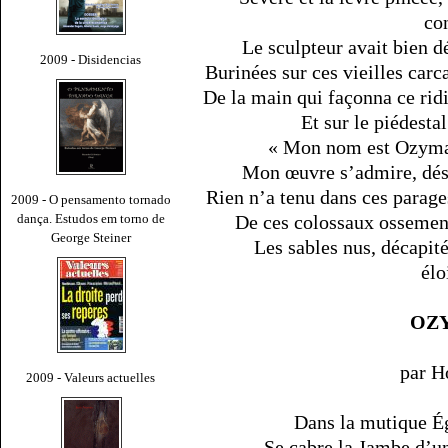
co
Le sculpteur avait bien d
2009 - Disidencias
Burinées sur ces vieilles carc
De la main qui façonna ce ridi
Et sur le piédestal
« Mon nom est Ozyman
Mon œuvre s’admire, dé
Rien n’a tenu dans ces parage
2009 - O pensamento tornado
dança. Estudos em torno de
De ces colossaux ossements
George Steiner
Les sables nus, décapit
élo
OZ
par 
2009 - Valeurs actuelles
Dans la mutique Ég
Se cabre la Jambe d’un 