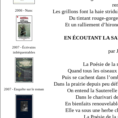
re
2006 - Nunc
Les grillons font la haie stridu
Du tintant rouge-gorge 
Et un ralliement d’hirond
EN ÉCOUTANT LA S
2007 - Écrivains
par
infréquentables
La Poésie de la 
Quand tous les oiseaux 
Puis se cachent dans l’omb
Dans la prairie depuis peu défr
2007 - Enquête sur le roman
On entend la Sauterelle 
Dans le charivari de 
En bienfaits renouvelable
Elle va sous une herbe c
La Poésie de la 