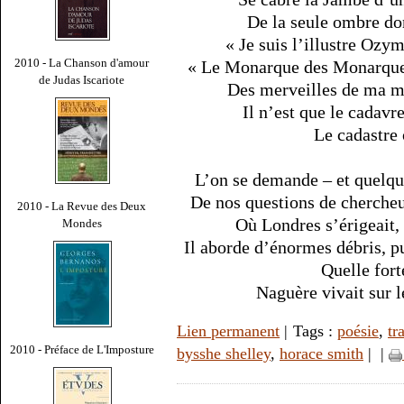
De la seule ombre don
« Je suis l’illustre Ozym
2010 - La Chanson d'amour
« Le Monarque des Monarques 
de Judas Iscariote
Des merveilles de ma ma
Il n’est que le cadavr
Le cadastre
L’on se demande – et quelqu
De nos questions de chercheur
2010 - La Revue des Deux
Où Londres s’érigeait, 
Mondes
Il aborde d’énormes débris, p
Quelle fort
Naguère vivait sur 
Lien permanent
| Tags :
poésie
,
tr
2010 - Préface de L'Imposture
bysshe shelley
,
horace smith
|
|