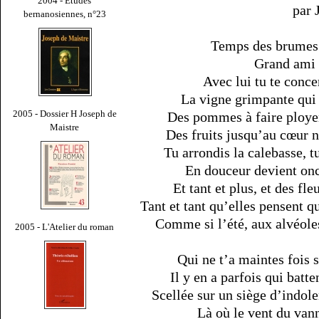
2004 - Études
par
bernanosiennes, n°23
Temps des brumes e
Grand ami d
Avec lui tu te concer
La vigne grimpante qui 
2005 - Dossier H Joseph de
Des pommes à faire ploye
Maistre
Des fruits jusqu’au cœur n
Tu arrondis la calebasse, t
En douceur devient onc
Et tant et plus, et des fle
Tant et tant qu’elles pensent q
Comme si l’été, aux alvéoles
2005 - L'Atelier du roman
Qui ne t’a maintes fois 
Il y en a parfois qui batt
Scellée sur un siège d’indolen
Là où le vent du vann