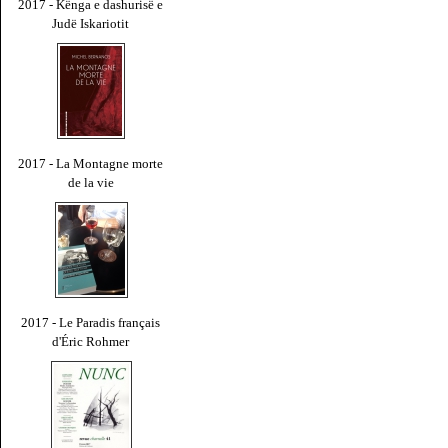
2017 - Kënga e dashurisë e
Judë Iskariotit
2017 - La Montagne morte
de la vie
2017 - Le Paradis français
d'Éric Rohmer