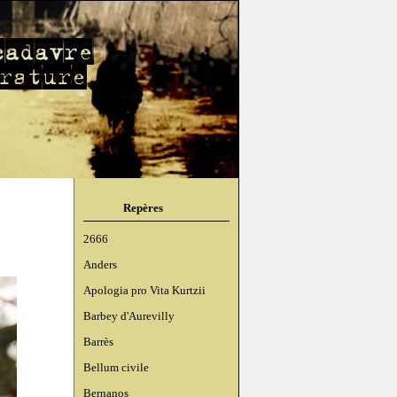
Repères
2666
Anders
Apologia pro Vita Kurtzii
Barbey d'Aurevilly
Barrès
Bellum civile
Bernanos