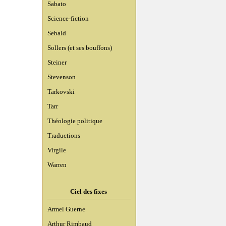
Sabato
Science-fiction
Sebald
Sollers (et ses bouffons)
Steiner
Stevenson
Tarkovski
Tarr
Théologie politique
Traductions
Virgile
Warren
Ciel des fixes
Armel Guerne
Arthur Rimbaud