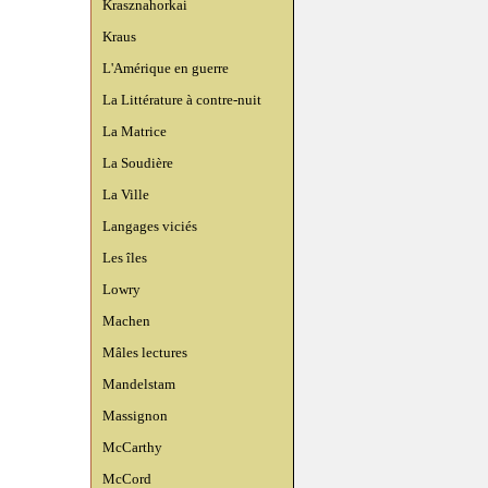
Krasznahorkai
Kraus
L'Amérique en guerre
La Littérature à contre-nuit
La Matrice
La Soudière
La Ville
Langages viciés
Les îles
Lowry
Machen
Mâles lectures
Mandelstam
Massignon
McCarthy
McCord