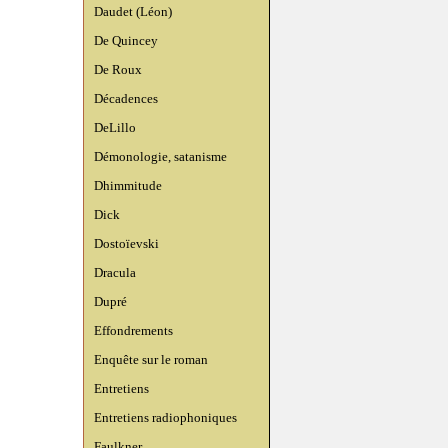
Daudet (Léon)
De Quincey
De Roux
Décadences
DeLillo
Démonologie, satanisme
Dhimmitude
Dick
Dostoïevski
Dracula
Dupré
Effondrements
Enquête sur le roman
Entretiens
Entretiens radiophoniques
Faulkner