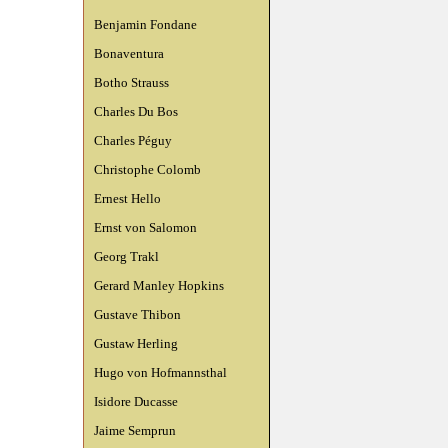
Benjamin Fondane
Bonaventura
Botho Strauss
Charles Du Bos
Charles Péguy
Christophe Colomb
Ernest Hello
Ernst von Salomon
Georg Trakl
Gerard Manley Hopkins
Gustave Thibon
Gustaw Herling
Hugo von Hofmannsthal
Isidore Ducasse
Jaime Semprun