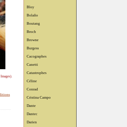
Bloy
Bolaño
Boutang
Broch
Browne
Burgess
Cacographes
Canetti
Catastrophes
 Images).
Céline
Conrad
ditions
Cristina Campo
Dante
Dantec
Darien