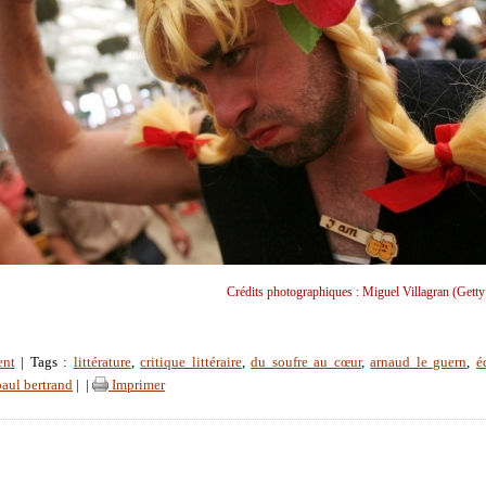
Crédits photographiques : Miguel Villagran (Getty
ent
| Tags :
littérature
,
critique littéraire
,
du soufre au cœur
,
arnaud le guern
,
é
paul bertrand
|
|
Imprimer