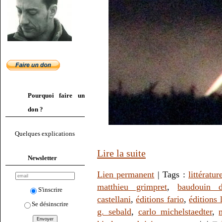
Pourquoi faire un
don ?
Quelques explications
Lire la suite
Newsletter
Lien permanent
| Tags :
littératur
matthieu grimpret
,
baudouin d
S'inscrire
castellani
,
éditions fario
,
éditions
Se désinscrire
g. sebald
,
carlo michelstaedter
,