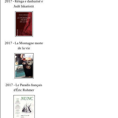
2017 - Kënga e dashurisë e
Judë Iskariotit
2017 - La Montagne morte
de la vie
2017 - Le Paradis français
d'Éric Rohmer