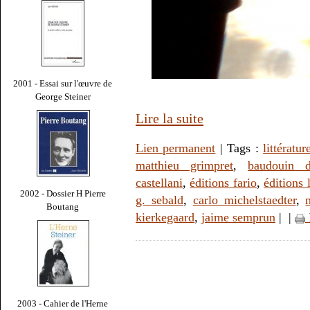
2001 - Essai sur l'œuvre de
George Steiner
Lire la suite
Lien permanent
| Tags :
littératur
matthieu grimpret
,
baudouin d
castellani
,
éditions fario
,
éditions
2002 - Dossier H Pierre
g. sebald
,
carlo michelstaedter
,
Boutang
kierkegaard
,
jaime semprun
|
|
2003 - Cahier de l'Herne