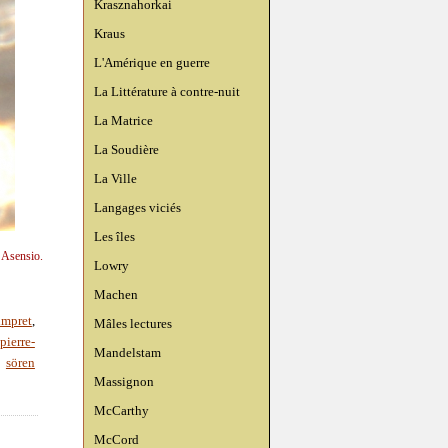
Krasznahorkai
Kraus
L'Amérique en guerre
La Littérature à contre-nuit
La Matrice
La Soudière
La Ville
Langages viciés
Les îles
n Asensio.
Lowry
Machen
impret
,
Mâles lectures
pierre-
Mandelstam
,
sören
Massignon
McCarthy
McCord