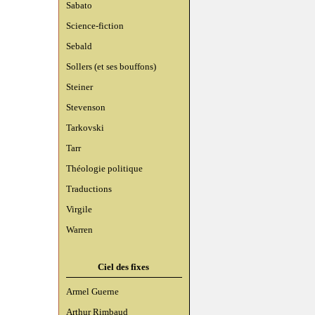
Sabato
Science-fiction
Sebald
Sollers (et ses bouffons)
Steiner
Stevenson
Tarkovski
Tarr
Théologie politique
Traductions
Virgile
Warren
Ciel des fixes
Armel Guerne
Arthur Rimbaud