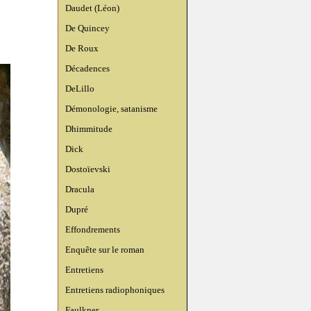
Daudet (Léon)
De Quincey
De Roux
Décadences
DeLillo
Démonologie, satanisme
Dhimmitude
Dick
Dostoïevski
Dracula
Dupré
Effondrements
Enquête sur le roman
Entretiens
Entretiens radiophoniques
Faulkner