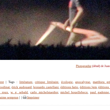
Photographie
(détail) de Jua
ent
| Tags :
littérature
,
critique littéraire
,
écologie
,
apocalypse
,
matthieu gr
bodinat
,
érick audouard
,
leonardo castellani
,
éditions fario
,
éditions lgm
,
éditions 
e roux
,
w. g. sebald
,
carlo michelstaedter
,
michel houellebecq
,
paul gadenne
jaime semprun
|
|
Imprimer