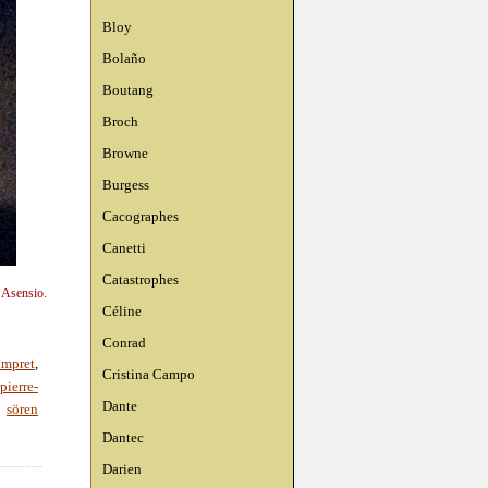
Bloy
Bolaño
Boutang
Broch
Browne
Burgess
Cacographes
Canetti
Catastrophes
n Asensio.
Céline
Conrad
impret
,
Cristina Campo
pierre-
Dante
,
sören
Dantec
Darien