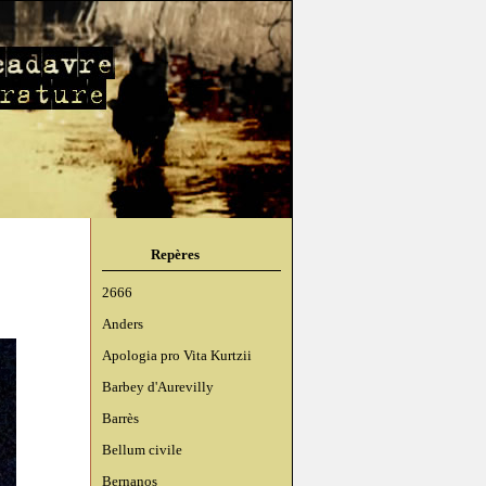
Repères
2666
Anders
Apologia pro Vita Kurtzii
Barbey d'Aurevilly
Barrès
Bellum civile
Bernanos