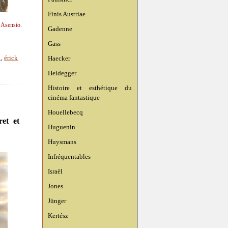
Finis Austriae
n Asensio.
Gadenne
Gass
Haecker
i
,
érick
Heidegger
Histoire et esthétique du
cinéma fantastique
Houellebecq
et et
Huguenin
Huysmans
Infréquentables
Israël
Jones
Jünger
Kertész