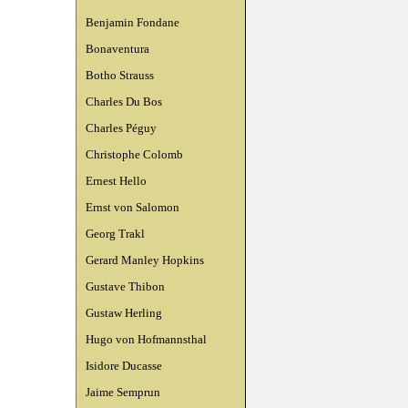
Benjamin Fondane
Bonaventura
Botho Strauss
Charles Du Bos
Charles Péguy
Christophe Colomb
Ernest Hello
Ernst von Salomon
Georg Trakl
Gerard Manley Hopkins
Gustave Thibon
Gustaw Herling
Hugo von Hofmannsthal
Isidore Ducasse
Jaime Semprun