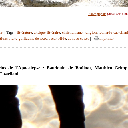
Photographie
(détail) de Jua
nt
| Tags :
littérature
,
critique littéraire
,
christianisme
,
religion
,
leonardo castellan
tions pierre-guillaume de roux
,
oscar wilde
,
donoso cortés
|
|
Imprimer
cins de l’Apocalypse : Baudouin de Bodinat, Matthieu Grimpr
astellani