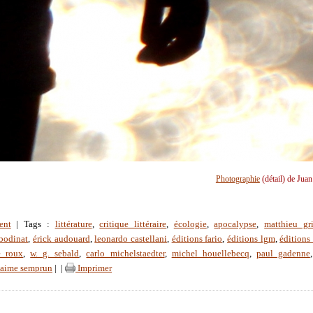
Photographie
(détail) de Jua
ent
| Tags :
littérature
,
critique littéraire
,
écologie
,
apocalypse
,
matthieu gr
bodinat
,
érick audouard
,
leonardo castellani
,
éditions fario
,
éditions lgm
,
éditions 
e roux
,
w. g. sebald
,
carlo michelstaedter
,
michel houellebecq
,
paul gadenne
jaime semprun
|
|
Imprimer