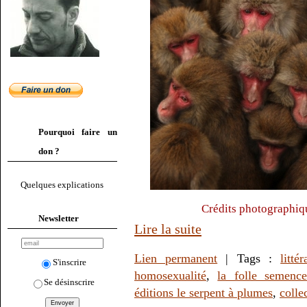
Pourquoi faire un
don ?
Quelques explications
Crédits photographiq
Newsletter
Lire la suite
Lien permanent
| Tags :
littér
S'inscrire
homosexualité
,
la folle semenc
Se désinscrire
éditions le serpent à plumes
,
colle