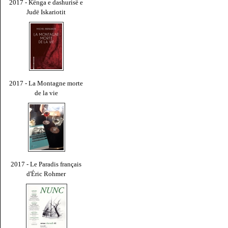
2017 - Kënga e dashurisë e
Judë Iskariotit
2017 - La Montagne morte
de la vie
2017 - Le Paradis français
d'Éric Rohmer