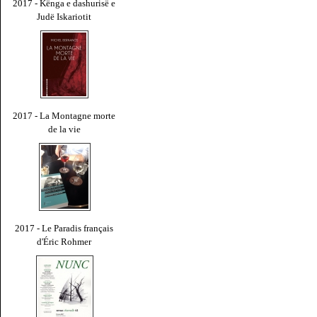
2017 - Kënga e dashurisë e
Judë Iskariotit
2017 - La Montagne morte
de la vie
2017 - Le Paradis français
d'Éric Rohmer