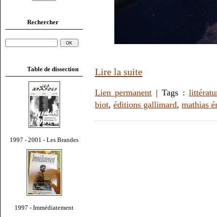
Rechercher
Table de dissection
Lire la suite
Lien permanent
| Tags :
littératu
biot
,
éditions gallimard
,
mathias é
1997 - 2001 - Les Brandes
1997 - Immédiatement