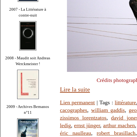
2007 - La Littérature à
contre-nuit
2008 - Maudit soit Andreas
Werckmeister !
Crédits photograp
Lire la suite
Lien permanent
| Tags :
littérature
2009 - Archives Bernanos
cacographes
,
william gaddis
,
geo
n°11
zissimos lorentzatos
,
david jone
ledig
,
ernst jünger
,
arthur machen
éric naulleau
,
robert brasillach