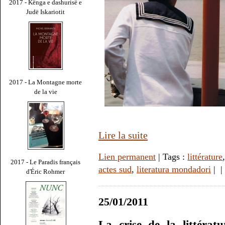
2017 - Kënga e dashurisë e
Judë Iskariotit
2017 - La Montagne morte
de la vie
Lire la suite
Lien permanent
| Tags :
littérature
2017 - Le Paradis français
actes sud
,
literatura mondadori
|
|
d'Éric Rohmer
25/01/2011
La crise de la littératu