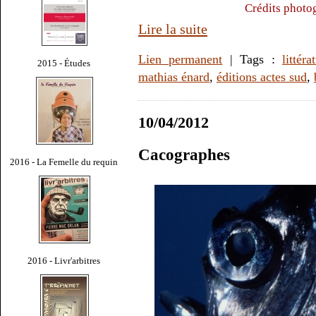
Crédits photo
Lire la suite
Lien permanent
| Tags :
littéra
2015 - Études
mathias énard
,
éditions actes sud
,
10/04/2012
Cacographes
2016 - La Femelle du requin
2016 - Livr'arbitres