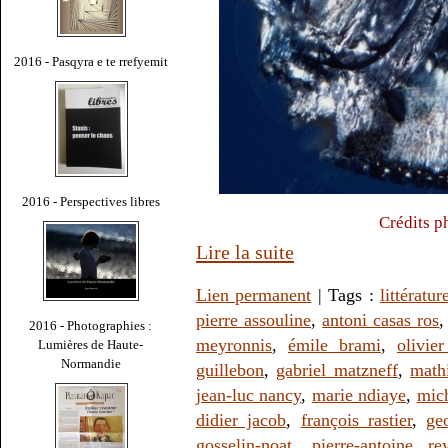
2016 - Pasqyra e te rrefyemit
2016 - Perspectives libres
Crédits p
Lire la suite
Lien permanent
| Tags :
littératur
pierre assouline
,
antoni casas ros
2016 - Photographies :
meyronnis
,
émile brami
,
olivie
Lumières de Haute-
Normandie
guillebon
,
gabriel matzneff
,
math
jean-luc nancy
,
marie ndiaye
,
mic
didier jacob
,
françois rastier
,
ge
gosselin-noat
,
pierre-antoine re