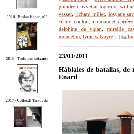
poindron
,
tzvetan todorov
,
willi
vasset
,
richard millet
,
josyane sa
2016 - Raskar Kapac, n°2
cécile coulon
,
emmanuel carrère
delphine de vigan
,
mireille ca
moncelon
,
lydie salvayre
|
|
Im
23/03/2011
2016 - Trois cent soixante
Háblales de batallas, de 
Enard
2017 - Collectif Tarkovski