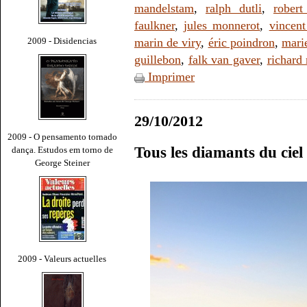
mandelstam
,
ralph dutli
,
robert
faulkner
,
jules monnerot
,
vincent
2009 - Disidencias
marin de viry
,
éric poindron
,
mari
guillebon
,
falk van gaver
,
richard 
Imprimer
29/10/2012
2009 - O pensamento tornado
Tous les diamants du cie
dança. Estudos em torno de
George Steiner
2009 - Valeurs actuelles