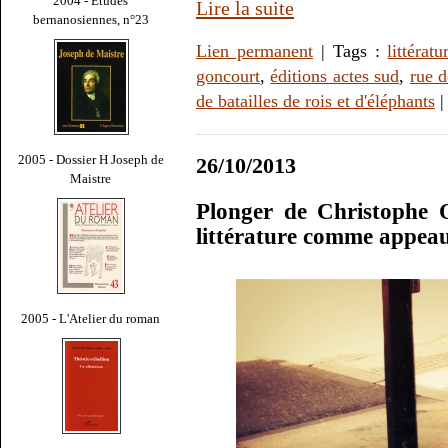
2004 - Études
Lire la suite
bernanosiennes, n°23
Lien permanent
| Tags :
littératu
goncourt
,
éditions actes sud
,
rue d
de batailles de rois et d'éléphants
2005 - Dossier H Joseph de
26/10/2013
Maistre
Plonger de Christophe 
littérature comme appea
2005 - L'Atelier du roman