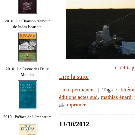
2010 - La Chanson d'amour
de Judas Iscariote
Crédits p
2010 - La Revue des Deux
Mondes
Lire la suite
Lien permanent
| Tags :
littéra
éditions actes sud
,
mathias énard
,
Imprimer
2010 - Préface de L'Imposture
13/10/2012