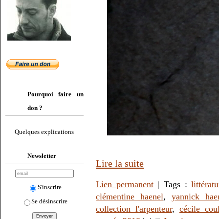
Pourquoi faire un
don ?
Quelques explications
Newsletter
Lire la suite
Lien permanent
| Tags :
littérat
S'inscrire
clémentine haenel
,
yannick hae
Se désinscrire
collection l'arpenteur
,
cécile cou