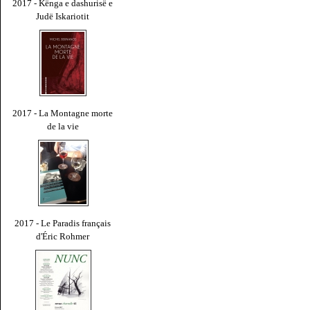
2017 - Kënga e dashurisë e
Judë Iskariotit
2017 - La Montagne morte
de la vie
2017 - Le Paradis français
d'Éric Rohmer