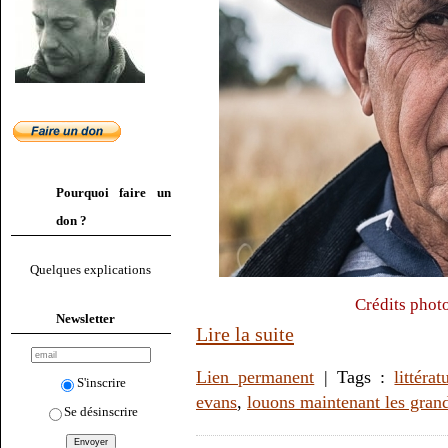
Pourquoi faire un
don ?
Quelques explications
Crédits phot
Newsletter
Lire la suite
Lien permanent
| Tags :
littérat
S'inscrire
evans
,
louons maintenant les gra
Se désinscrire