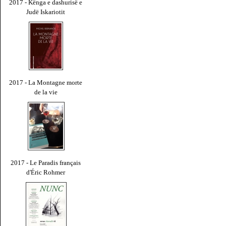
2017 - Kënga e dashurisë e
Judë Iskariotit
2017 - La Montagne morte
de la vie
2017 - Le Paradis français
d'Éric Rohmer