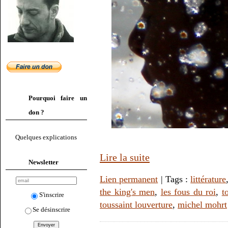
Pourquoi faire un
don ?
Quelques explications
Lire la suite
Newsletter
Lien permanent
| Tags :
littérature
the king's men
,
les fous du roi
,
t
S'inscrire
toussaint louverture
,
michel mohrt
Se désinscrire