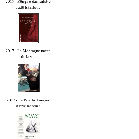
2017 - Kënga e dashurisë e
Judë Iskariotit
2017 - La Montagne morte
de la vie
2017 - Le Paradis français
d'Éric Rohmer