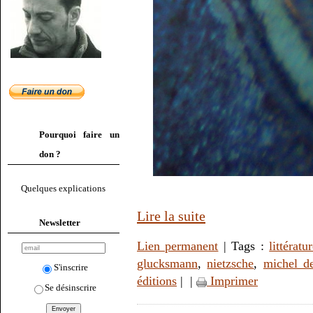
Pourquoi faire un
don ?
Quelques explications
Lire la suite
Newsletter
Lien permanent
| Tags :
littératu
glucksmann
,
nietzsche
,
michel d
S'inscrire
éditions
|
|
Imprimer
Se désinscrire