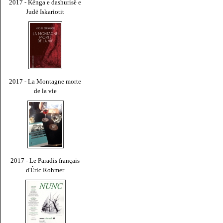
2017 - Kënga e dashurisë e
Judë Iskariotit
2017 - La Montagne morte
de la vie
2017 - Le Paradis français
d'Éric Rohmer