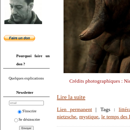
Pourquoi faire un
don ?
Quelques explications
Crédits photographiques : Ni
Newsletter
Lire la suite
Lien permanent
| Tags :
littér
S'inscrire
nietzsche
,
mystique
,
le temps des l
Se désinscrire