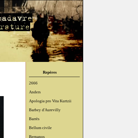
Repères
2666
Anders
Apologia pro Vita Kurtzii
Barbey d'Aurevilly
Barrès
Bellum civile
Bernanos