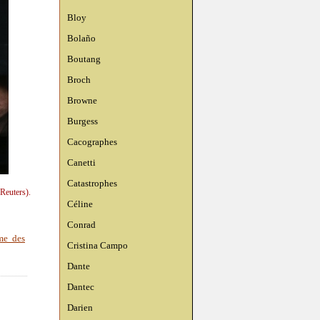
Bloy
Bolaño
Boutang
Broch
Browne
Burgess
Cacographes
Canetti
Catastrophes
Reuters).
Céline
Conrad
me des
Cristina Campo
Dante
Dantec
Darien