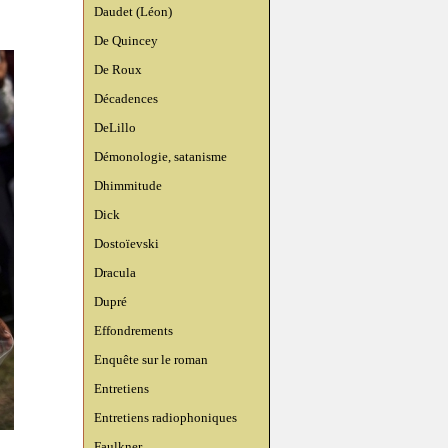
Daudet (Léon)
De Quincey
De Roux
Décadences
DeLillo
Démonologie, satanisme
Dhimmitude
Dick
Dostoïevski
Dracula
Dupré
Effondrements
Enquête sur le roman
Entretiens
Entretiens radiophoniques
Faulkner