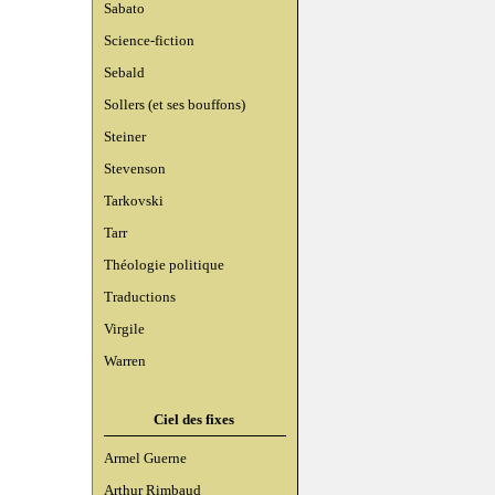
Sabato
Science-fiction
Sebald
Sollers (et ses bouffons)
Steiner
Stevenson
Tarkovski
Tarr
Théologie politique
Traductions
Virgile
Warren
Ciel des fixes
Armel Guerne
Arthur Rimbaud