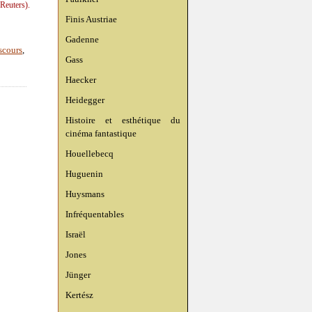
(Reuters).
Finis Austriae
Gadenne
scours
,
Gass
Haecker
Heidegger
Histoire et esthétique du
cinéma fantastique
Houellebecq
Huguenin
Huysmans
Infréquentables
Israël
Jones
Jünger
Kertész