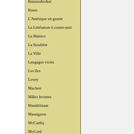
Krasznahorkai
Kraus
L'Amérique en guerre
La Littérature à contre-nuit
La Matrice
La Soudière
La Ville
Langages viciés
Les îles
Lowry
Machen
Mâles lectures
Mandelstam
Massignon
McCarthy
McCord