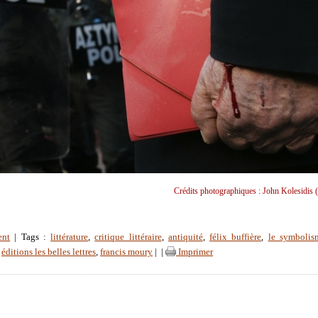
Crédits photographiques : John Kolesidis (
ent
| Tags :
littérature
,
critique littéraire
,
antiquité
,
félix buffière
,
le symbolis
,
éditions les belles lettres
,
francis moury
|
|
Imprimer