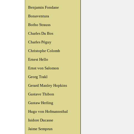
Benjamin Fondane
Bonaventura
Botho Strauss
Charles Du Bos
Charles Péguy
Christophe Colomb
Ernest Hello
Ernst von Salomon
Georg Trakl
Gerard Manley Hopkins
Gustave Thibon
Gustaw Herling
Hugo von Hofmannsthal
Isidore Ducasse
Jaime Semprun