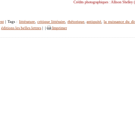
Crédits photographiques : Allison Shelley 
ent
| Tags :
littérature
,
critique littéraire
,
rhétorique
,
antiquité
,
la puissance du di
,
éditions les belles lettres
|
|
Imprimer