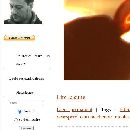
Pourquoi faire un
don ?
Quelques explications
Newsletter
Lire la suite
Lien permanent
| Tags :
litté
S'inscrire
désespéré
,
caïn machenoir
,
nicola
Se désinscrire