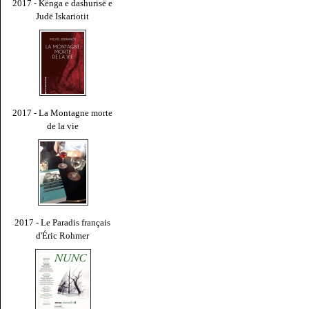
2017 - Kënga e dashurisë e
Judë Iskariotit
2017 - La Montagne morte
de la vie
2017 - Le Paradis français
d'Éric Rohmer