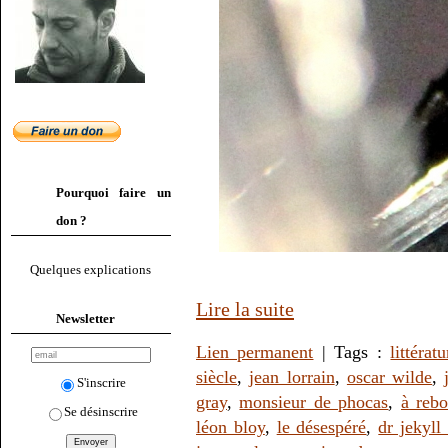
Pourquoi faire un
don ?
Quelques explications
Lire la suite
Newsletter
Lien permanent
| Tags :
littératu
siècle
,
jean lorrain
,
oscar wilde
,
S'inscrire
gray
,
monsieur de phocas
,
à rebo
Se désinscrire
léon bloy
,
le désespéré
,
dr jekyll