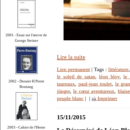
2001 - Essai sur l'œuvre de
George Steiner
Lire la suite
Lien permanent
| Tags :
littérature
le soleil de satan
,
léon bloy
,
le
2002 - Dossier H Pierre
taureaux
,
paul-jean toulet
,
le gra
Boutang
jünger
,
le cœur aventureux
,
blais
peuple blanc
|
|
Imprimer
15/11/2015
2003 - Cahier de l'Herne