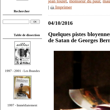
jean toulet
,
monsieur du paur
,
mau
|
Imprimer
Rechercher
04/10/2016
Quelques pistes bloyennes
Table de dissection
de Satan de Georges Ber
1997 - 2001 - Les Brandes
1997 - Immédiatement