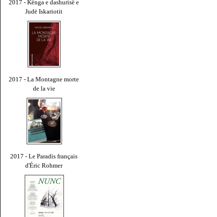
2017 - Kënga e dashurisë e
Judë Iskariotit
2017 - La Montagne morte
de la vie
2017 - Le Paradis français
d'Éric Rohmer