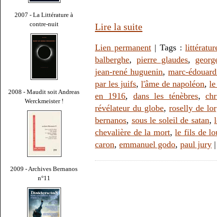
2007 - La Littérature à
contre-nuit
Lire la suite
Lien permanent
| Tags :
littératur
balberghe
,
pierre glaudes
,
georg
jean-rené huguenin
,
marc-édouard
par les juifs
,
l'âme de napoléon
,
le
2008 - Maudit soit Andreas
en 1916
,
dans les ténèbres
,
ch
Werckmeister !
révélateur du globe
,
roselly de lo
bernanos
,
sous le soleil de satan
,
chevalière de la mort
,
le fils de l
caron
,
emmanuel godo
,
paul jury
2009 - Archives Bernanos
n°11