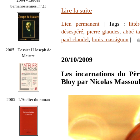
2004 - Études
bernanosiennes, n°23
Lire la suite
Lien permanent
| Tags :
litté
désespéré
,
pierre glaudes
,
abbé t
paul claudel
,
louis massignon
|
|
2005 - Dossier H Joseph de
Maistre
20/10/2009
Les incarnations du Pè
Bloy par Nicolas Massoul
2005 - L'Atelier du roman