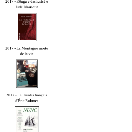
2017 - Kënga e dashurisë e
Judë Iskariotit
2017 - La Montagne morte
de la vie
2017 - Le Paradis français
d'Éric Rohmer