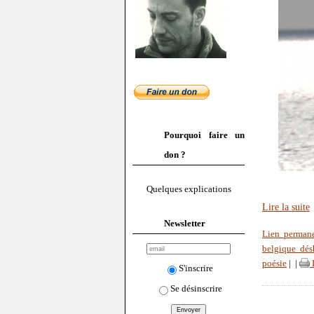
Pourquoi faire un
don ?
Quelques explications
Lire la suite
Newsletter
Lien perman
belgique dés
poésie
|
|
S'inscrire
Se désinscrire