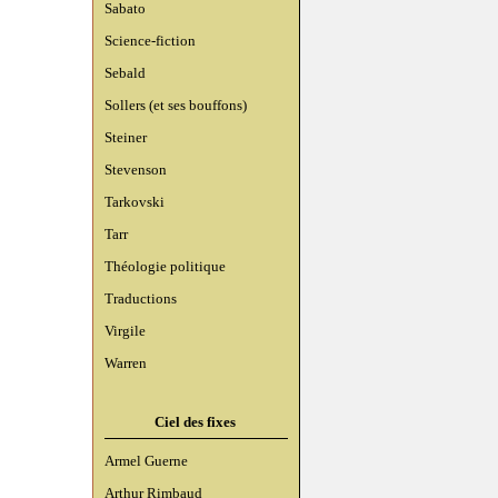
Sabato
Science-fiction
Sebald
Sollers (et ses bouffons)
Steiner
Stevenson
Tarkovski
Tarr
Théologie politique
Traductions
Virgile
Warren
Ciel des fixes
Armel Guerne
Arthur Rimbaud