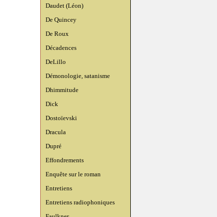
Daudet (Léon)
De Quincey
De Roux
Décadences
DeLillo
Démonologie, satanisme
Dhimmitude
Dick
Dostoïevski
Dracula
Dupré
Effondrements
Enquête sur le roman
Entretiens
Entretiens radiophoniques
Faulkner