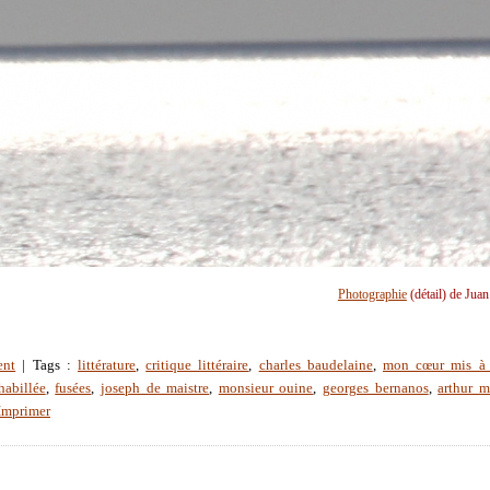
Photographie
(détail) de Jua
ent
| Tags :
littérature
,
critique littéraire
,
charles baudelaine
,
mon cœur mis à
habillée
,
fusées
,
joseph de maistre
,
monsieur ouine
,
georges bernanos
,
arthur 
Imprimer