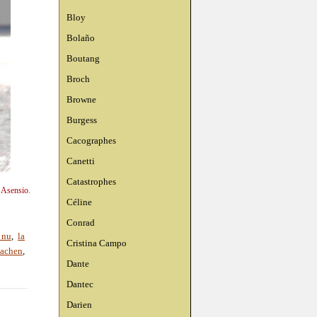
Bloy
Bolaño
Boutang
Broch
Browne
Burgess
Cacographes
Canetti
Catastrophes
n Asensio.
Céline
Conrad
 nu
,
la
Cristina Campo
machen
,
Dante
Dantec
Darien