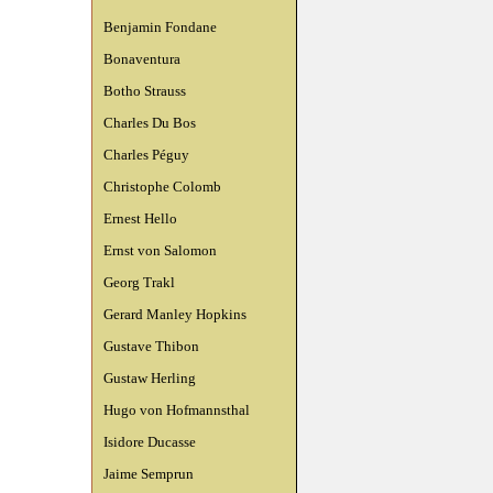
Benjamin Fondane
Bonaventura
Botho Strauss
Charles Du Bos
Charles Péguy
Christophe Colomb
Ernest Hello
Ernst von Salomon
Georg Trakl
Gerard Manley Hopkins
Gustave Thibon
Gustaw Herling
Hugo von Hofmannsthal
Isidore Ducasse
Jaime Semprun