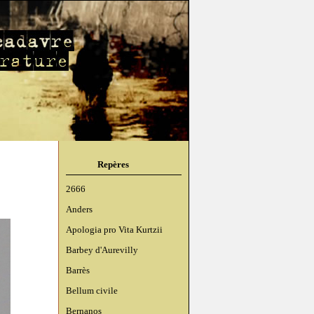
Repères
2666
Anders
Apologia pro Vita Kurtzii
Barbey d'Aurevilly
Barrès
Bellum civile
Bernanos