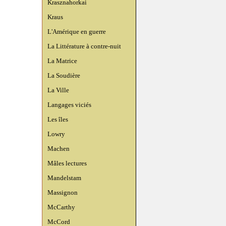
Krasznahorkai
Kraus
L'Amérique en guerre
La Littérature à contre-nuit
La Matrice
La Soudière
La Ville
Langages viciés
Les îles
Lowry
Machen
Mâles lectures
Mandelstam
Massignon
McCarthy
McCord