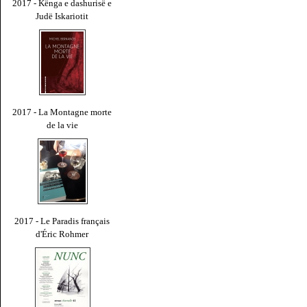
2017 - Kënga e dashurisë e
Judë Iskariotit
2017 - La Montagne morte
de la vie
2017 - Le Paradis français
d'Éric Rohmer