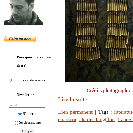
Pourquoi faire un
don ?
Quelques explications
Crédits photographiq
Newsletter
Lire la suite
Lien permanent
| Tags :
littératu
S'inscrire
chasseur
,
charles laughton
,
franci
Se désinscrire