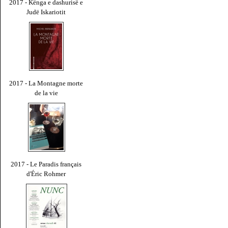
2017 - Kënga e dashurisë e
Judë Iskariotit
2017 - La Montagne morte
de la vie
2017 - Le Paradis français
d'Éric Rohmer