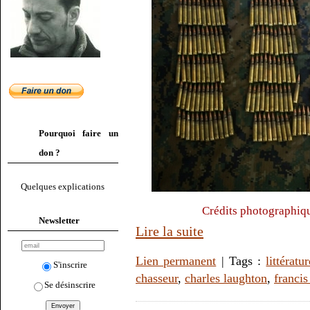
Pourquoi faire un
don ?
Quelques explications
Crédits photographiq
Newsletter
Lire la suite
Lien permanent
| Tags :
littératu
S'inscrire
chasseur
,
charles laughton
,
franci
Se désinscrire