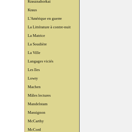
Krasznahorkai
Kraus
L'Amérique en guerre
La Littérature à contre-nuit
La Matrice
La Soudière
La Ville
Langages viciés
Les îles
Lowry
Machen
Mâles lectures
Mandelstam
Massignon
McCarthy
McCord