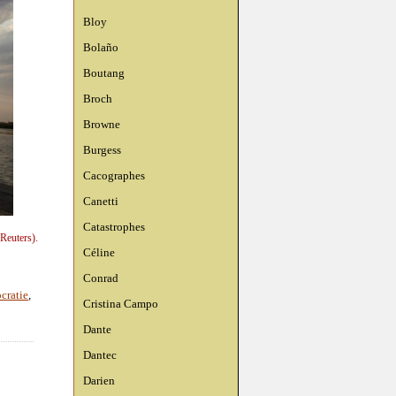
Bloy
Bolaño
Boutang
Broch
Browne
Burgess
Cacographes
Canetti
Catastrophes
Reuters).
Céline
Conrad
cratie
,
Cristina Campo
Dante
Dantec
Darien