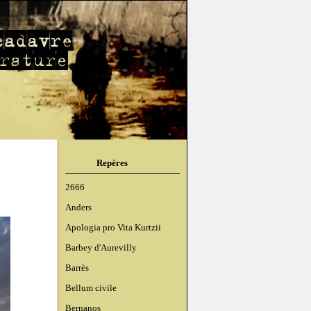
Repères
2666
Anders
Apologia pro Vita Kurtzii
Barbey d'Aurevilly
Barrès
Bellum civile
Bernanos