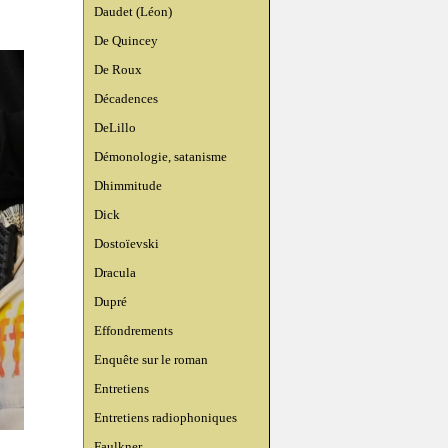
Daudet (Léon)
De Quincey
De Roux
Décadences
DeLillo
Démonologie, satanisme
Dhimmitude
Dick
Dostoïevski
Dracula
Dupré
Effondrements
Enquête sur le roman
Entretiens
Entretiens radiophoniques
Faulkner