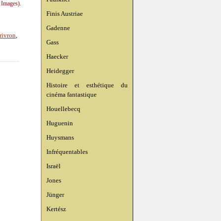
 Images).
Finis Austriae
Gadenne
rivron
,
Gass
Haecker
Heidegger
Histoire et esthétique du
cinéma fantastique
Houellebecq
Huguenin
Huysmans
Infréquentables
Israël
Jones
Jünger
Kertész