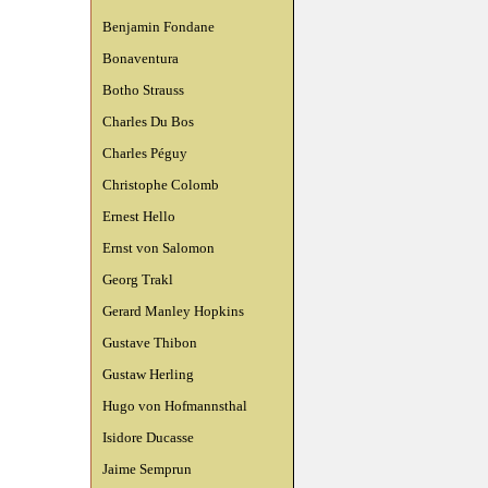
Benjamin Fondane
Bonaventura
Botho Strauss
Charles Du Bos
Charles Péguy
Christophe Colomb
Ernest Hello
Ernst von Salomon
Georg Trakl
Gerard Manley Hopkins
Gustave Thibon
Gustaw Herling
Hugo von Hofmannsthal
Isidore Ducasse
Jaime Semprun