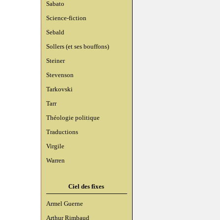
Sabato
Science-fiction
Sebald
Sollers (et ses bouffons)
Steiner
Stevenson
Tarkovski
Tarr
Théologie politique
Traductions
Virgile
Warren
Ciel des fixes
Armel Guerne
Arthur Rimbaud