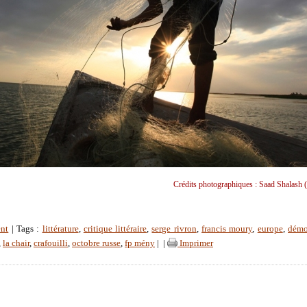
Crédits photographiques : Saad Shalash (
nt
| Tags :
littérature
,
critique littéraire
,
serge rivron
,
francis moury
,
europe
,
démo
,
la chair
,
crafouilli
,
octobre russe
,
fp mény
|
|
Imprimer