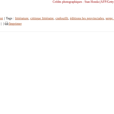
Crédits photographiques : Stan Honda (AFP/Getty
nt
| Tags :
littérature
,
critique littéraire
,
crafouilli
,
éditions les provinciales
,
serge 
|
|
Imprimer