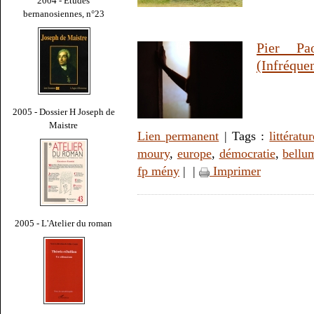
2004 - Études
bernanosiennes, n°23
Pier Pa
(Infréquen
2005 - Dossier H Joseph de
Maistre
Lien permanent
| Tags :
littératu
moury
,
europe
,
démocratie
,
bellum
fp mény
|
|
Imprimer
2005 - L'Atelier du roman