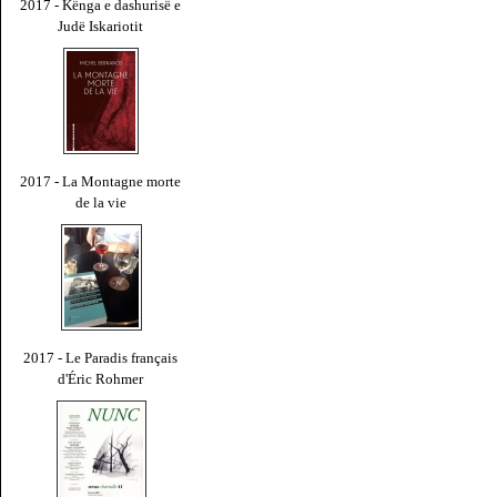
2017 - Kënga e dashurisë e
Judë Iskariotit
2017 - La Montagne morte
de la vie
2017 - Le Paradis français
d'Éric Rohmer