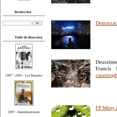
Rechercher
Démocrati
Table de dissection
Deuxième
Francis
catastrop
1997 - 2001 - Les Brandes
FP Mény a
1997 - Immédiatement