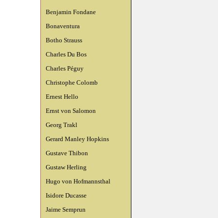
Benjamin Fondane
Bonaventura
Botho Strauss
Charles Du Bos
Charles Péguy
Christophe Colomb
Ernest Hello
Ernst von Salomon
Georg Trakl
Gerard Manley Hopkins
Gustave Thibon
Gustaw Herling
Hugo von Hofmannsthal
Isidore Ducasse
Jaime Semprun