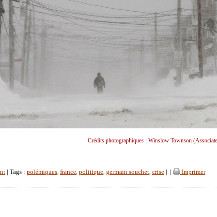
Crédits photographiques : Winslow Townson (Associate
nt
| Tags :
polémiques
,
france
,
politique
,
germain souchet
,
crise
|
|
Imprimer