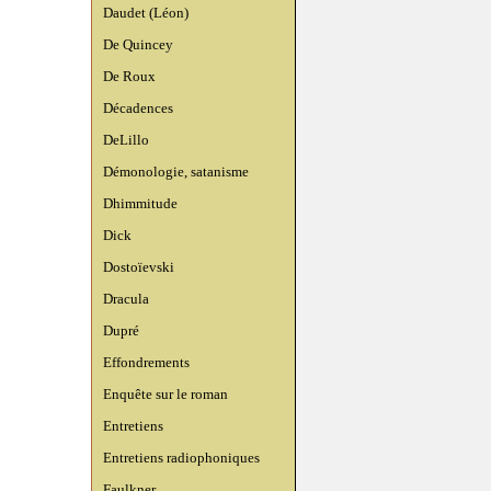
Daudet (Léon)
De Quincey
De Roux
Décadences
DeLillo
Démonologie, satanisme
Dhimmitude
Dick
Dostoïevski
Dracula
Dupré
Effondrements
Enquête sur le roman
Entretiens
Entretiens radiophoniques
Faulkner