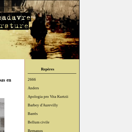
Repères
pas en
2666
Anders
Apologia pro Vita Kurtzii
Barbey d'Aurevilly
Barrès
Bellum civile
Bernanos