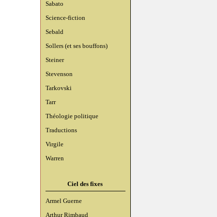
Sabato
Science-fiction
Sebald
Sollers (et ses bouffons)
Steiner
Stevenson
Tarkovski
Tarr
Théologie politique
Traductions
Virgile
Warren
Ciel des fixes
Armel Guerne
Arthur Rimbaud