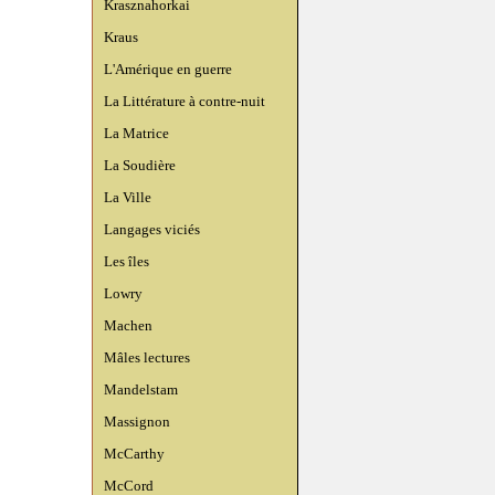
Krasznahorkai
Kraus
L'Amérique en guerre
La Littérature à contre-nuit
La Matrice
La Soudière
La Ville
Langages viciés
Les îles
Lowry
Machen
Mâles lectures
Mandelstam
Massignon
McCarthy
McCord