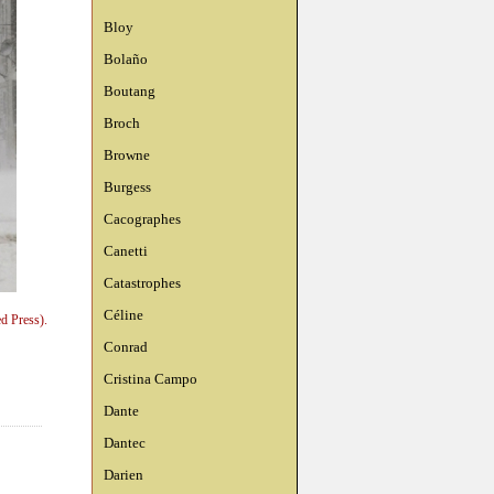
Bloy
Bolaño
Boutang
Broch
Browne
Burgess
Cacographes
Canetti
Catastrophes
Céline
d Press).
Conrad
Cristina Campo
Dante
Dantec
Darien