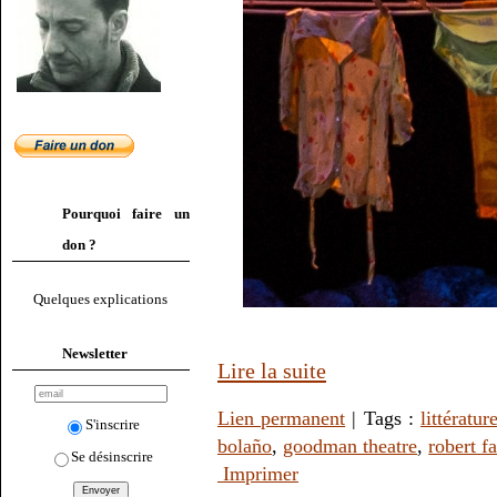
Pourquoi faire un
don ?
Quelques explications
Newsletter
Lire la suite
Lien permanent
| Tags :
littératur
S'inscrire
bolaño
,
goodman theatre
,
robert fa
Se désinscrire
Imprimer