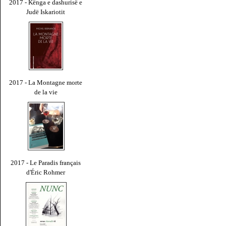
2017 - Kënga e dashurisë e
Judë Iskariotit
2017 - La Montagne morte
de la vie
2017 - Le Paradis français
d'Éric Rohmer