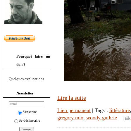
Pourquoi faire un
don ?
Quelques explications
Newsletter
Lire la suite
Lien permanent
| Tags :
littérature
S'inscrire
gregory mio
,
woody guthrie
|
|
Se désinscrire