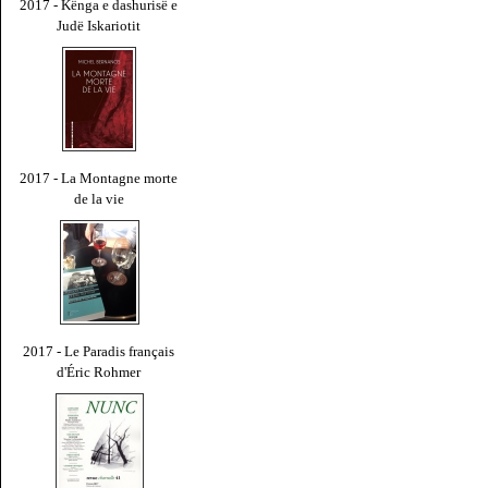
2017 - Kënga e dashurisë e
Judë Iskariotit
2017 - La Montagne morte
de la vie
2017 - Le Paradis français
d'Éric Rohmer