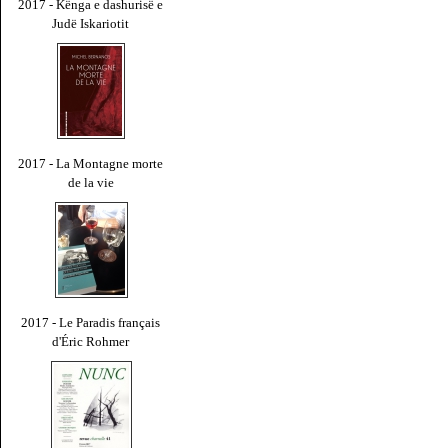
2017 - Kënga e dashurisë e
Judë Iskariotit
2017 - La Montagne morte
de la vie
2017 - Le Paradis français
d'Éric Rohmer