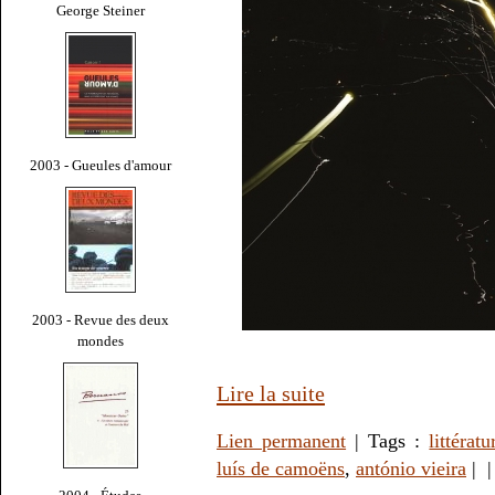
George Steiner
2003 - Gueules d'amour
2003 - Revue des deux
mondes
Lire la suite
Lien permanent
| Tags :
littératu
luís de camoëns
,
antónio vieira
|