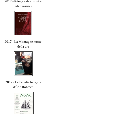
2017 - Kënga e dashurisë e
Judë Iskariotit
2017 - La Montagne morte
de la vie
2017 - Le Paradis français
d'Éric Rohmer