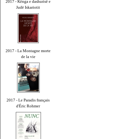
2017 - Kënga e dashurisë e
Judë Iskariotit
2017 - La Montagne morte
de la vie
2017 - Le Paradis français
d'Éric Rohmer