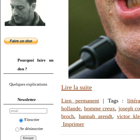
Pourquoi faire un
don ?
Quelques explications
Lire la suite
Newsletter
Lien permanent
| Tags :
littér
hollande
,
homme creux
,
joseph c
broch
,
hannah arendt
,
victor kl
S'inscrire
Imprimer
Se désinscrire