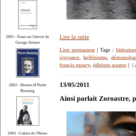
Lire la suite
2001 - Essai sur l'œuvre de
George Steiner
Lien permanent
| Tags :
littératur
croyance
,
hellénisme
,
démonolog
francis moury
,
éditions aragno
|
|
13/05/2011
2002 - Dossier H Pierre
Boutang
Ainsi parlait Zoroastre,
2003 - Cahier de l'Herne