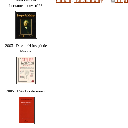
cumont
,
francis moury
|
|
Impr
2004 - Études
bernanosiennes, n°23
2005 - Dossier H Joseph de
Maistre
2005 - L'Atelier du roman