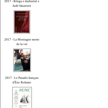
2017 - Kënga e dashurisë e
Judë Iskariotit
2017 - La Montagne morte
de la vie
2017 - Le Paradis français
d'Éric Rohmer