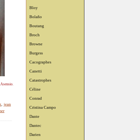
Bloy
Bolaño
Boutang
Broch
Browne
Burgess
Cacographes
Canetti
Catastrophes
n Asensio.
Céline
Conrad
g
,
jean
Cristina Campo
mer
Dante
Dantec
Darien