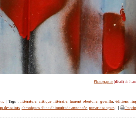
Photographie
(détail) de Jua
ent
| Tags :
littérature
,
critique littéraire
,
laurent obertone
,
guerilla
,
éditions rin
mp des saints
,
chroniques d'une dhimmitude annoncée
,
romaric sangars
|
|
Impri