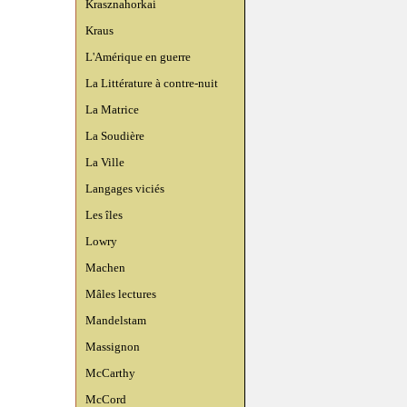
Krasznahorkai
Kraus
L'Amérique en guerre
La Littérature à contre-nuit
La Matrice
La Soudière
La Ville
Langages viciés
Les îles
Lowry
Machen
Mâles lectures
Mandelstam
Massignon
McCarthy
McCord