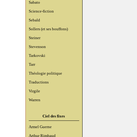
Sabato
Science-fiction
Sebald
Sollers (et ses bouffons)
Steiner
Stevenson
Tarkovski
Tarr
Théologie politique
Traductions
Virgile
Warren
Ciel des fixes
Armel Guerne
Arthur Rimbaud