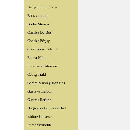
Benjamin Fondane
Bonaventura
Botho Strauss
Charles Du Bos
Charles Péguy
Christophe Colomb
Ernest Hello
Ernst von Salomon
Georg Trakl
Gerard Manley Hopkins
Gustave Thibon
Gustaw Herling
Hugo von Hofmannsthal
Isidore Ducasse
Jaime Semprun