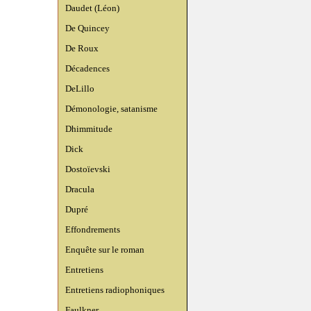
Daudet (Léon)
De Quincey
De Roux
Décadences
DeLillo
Démonologie, satanisme
Dhimmitude
Dick
Dostoïevski
Dracula
Dupré
Effondrements
Enquête sur le roman
Entretiens
Entretiens radiophoniques
Faulkner