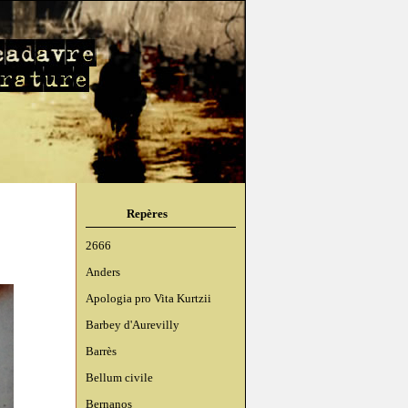
Repères
2666
Anders
Apologia pro Vita Kurtzii
Barbey d'Aurevilly
Barrès
Bellum civile
Bernanos