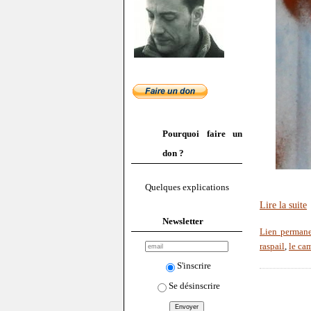
Pourquoi faire un
don ?
Quelques explications
Lire la suite
Newsletter
Lien perman
raspail
,
le ca
S'inscrire
Se désinscrire