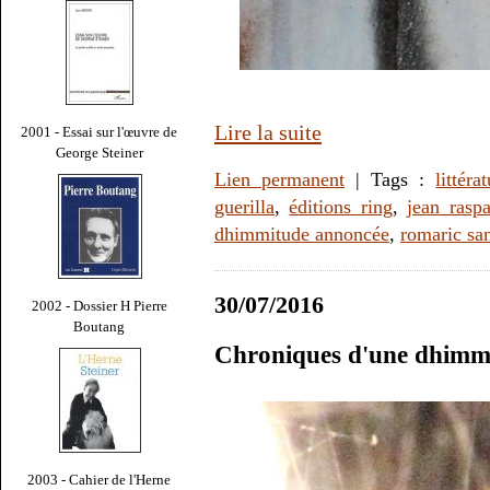
Lire la suite
2001 - Essai sur l'œuvre de
George Steiner
Lien permanent
| Tags :
littéra
guerilla
,
éditions ring
,
jean raspa
dhimmitude annoncée
,
romaric sa
30/07/2016
2002 - Dossier H Pierre
Boutang
Chroniques d'une dhimm
2003 - Cahier de l'Herne