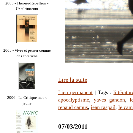
2005 - Théorie-Rébellion -
Un ultimatum
2005 - Vivre et penser comme
des chrétiens
Lire la suite
Lien permanent
| Tags :
littératur
2006 - La Critique meurt
apocalyptisme
,
yaves gandon
,
l
jeune
renaud camus
,
jean raspail
,
le cam
07/03/2011