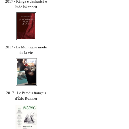
2017 - Kënga e dashurisë e
Judë Iskariotit
2017 - La Montagne morte
de la vie
2017 - Le Paradis français
d'Éric Rohmer