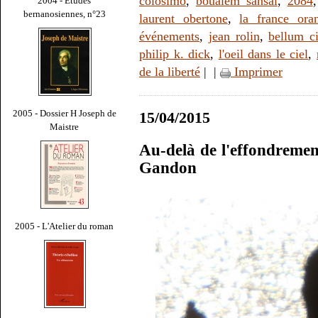
colosimo
,
boualem sansal
,
2084
2004 - Études
bernanosiennes, n°23
laurent obertone
,
la france ora
événements
,
jean rolin
,
bellum ci
philip k. dick
,
l'oeil dans le ciel
,
de la liberté
|
|
Imprimer
2005 - Dossier H Joseph de
15/04/2015
Maistre
Au-delà de l'effondremen
Gandon
2005 - L'Atelier du roman