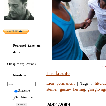
Pourquoi faire un
don ?
Quelques explications
Cr
Lire la suite
Newsletter
Lien permanent
| Tags :
littéra
steiner
,
gustaw herling
,
giorgio a
S'inscrire
Se désinscrire
24/01/2009