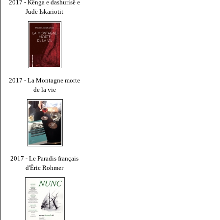
2017 - Kënga e dashurisë e
Judë Iskariotit
2017 - La Montagne morte
de la vie
2017 - Le Paradis français
d'Éric Rohmer