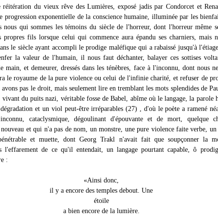
e réitération du vieux rêve des Lumières, exposé jadis par Condorcet et Rena
e progression exponentielle de la conscience humaine, illuminée par les bienfai
s nous qui sommes les témoins du siècle de l'horreur, dont l'horreur même 
s propres fils lorsque celui qui commence aura épandu ses charniers, mais 
ns le siècle ayant accompli le prodige maléfique qui a rabaissé jusqu'à l'étiage
enfer la valeur de l'humain, il nous faut déchanter, balayer ces sottises volta
de main, et demeurer, dressés dans les ténèbres, face à l'inconnu, dont nous n
era le royaume de la pure violence ou celui de l'infinie charité, et refuser de pr
 avons pas le droit, mais seulement lire en tremblant les mots splendides de Pa
 vivant du puits nazi, véritable fosse de Babel, abîme où le langage, la parole
 dégradation et un viol peut-être irréparables (27) , d'où le poète a ramené n
inconnu, cataclysmique, dégoulinant d'épouvante et de mort, quelque c
 nouveau et qui n'a pas de nom, un monstre, une pure violence faite verbe, un
pénétrable et muette, dont Georg Trakl n'avait fait que soupçonner la m
s l'effarement de ce qu'il entendait, un langage pourtant capable, ô prodi
e :
«Ainsi donc,
il y a encore des temples debout. Une
étoile
a bien encore de la lumière.