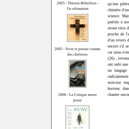
2005 - Théorie-Rébellion -
qu'une piètr
Un ultimatum
chimère d'un
science. Mai
puérile à no
avons vécu da
proche de l'
d'un revers 
encore s'il s
2005 - Vivre et penser comme
car nous n'en
des chrétiens
(26) , revenu
ont subi une
un langage 
radicalement
noirceur im
horreur, dan
chanter encor
2006 - La Critique meurt
jeune