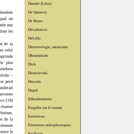
Daudet (Léon)
De Quincey
plendide
quel un
De Roux
ande une
Décadences
dont les
DeLillo
at de sa
Démonologie, satanisme
ns celui
Dhimmitude
aptitude
 le plus
Dick
énèbres
Dostoïevski
itiale –
 se perd
Dracula
anderait
Dupré
auvaises
Effondrements
ico (19)
 chanter
Enquête sur le roman
Steiner,
Entretiens
os de la
Entretiens radiophoniques
tiennent
entre le
Faulkner