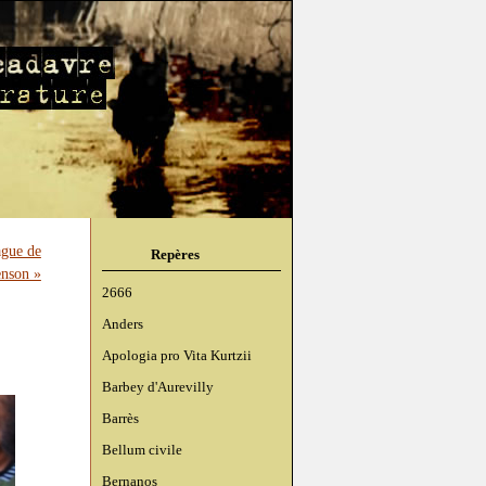
ague de
Repères
enson »
2666
Anders
Apologia pro Vita Kurtzii
Barbey d'Aurevilly
Barrès
Bellum civile
Bernanos