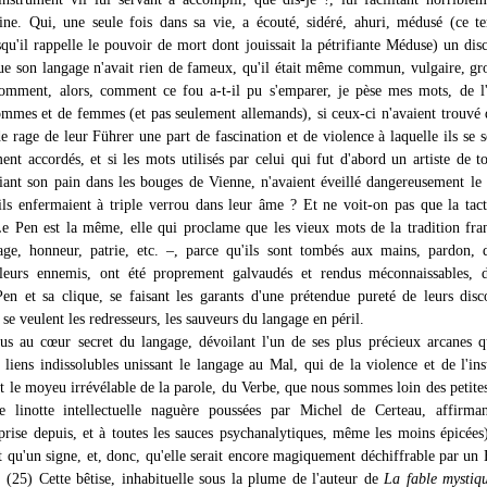
ne. Qui, une seule fois dans sa vie, a écouté, sidéré, ahuri, médusé (ce t
squ'il rappelle le pouvoir de mort dont jouissait la pétrifiante Méduse) un dis
 que son langage n'avait rien de fameux, qu'il était même commun, vulgaire, gro
comment, alors, comment ce fou a-t-il pu s'emparer, je pèse mes mots, de 
ommes et de femmes (et pas seulement allemands), si ceux-ci n'avaient trouvé 
 rage de leur Führer une part de fascination et de violence à laquelle ils se s
nt accordés, et si les mots utilisés par celui qui fut d'abord un artiste de to
iant son pain dans les bouges de Vienne, n'avaient éveillé dangereusement le
'ils enfermaient à triple verrou dans leur âme ? Et ne voit-on pas que la tac
e Pen est la même, elle qui proclame que les vieux mots de la tradition fra
age, honneur, patrie, etc. –, parce qu'ils sont tombés aux mains, pardon, 
leurs ennemis, ont été proprement galvaudés et rendus méconnaissables, d
en et sa clique, se faisant les garants d'une prétendue pureté de leurs disc
 se veulent les redresseurs, les sauveurs du langage en péril.
us au cœur secret du langage, dévoilant l'un de ses plus précieux arcanes q
 liens indissolubles unissant le langage au Mal, qui de la violence et de l'ins
t le moyeu irrévélable de la parole, du Verbe, que nous sommes loin des petites
e linotte intellectuelle naguère poussées par Michel de Certeau, affirman
prise depuis, et à toutes les sauces psychanalytiques, même les moins épicées
st qu'un signe, et, donc, qu'elle serait encore magiquement déchiffrable par un
 (25) Cette bêtise, inhabituelle sous la plume de l'auteur de
La fable mystiq