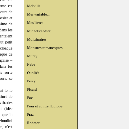
erme est
Melville
cours de
Mer variable...
ssier et
Mes livres
l'âme de
dans les
Michelstaedter
entaient
Moitrinaires
ut petit
Monstres romanesques
 cloaque
tique de
Muray
nçaise –
Nabe
dans les
e sorte
Oubliés
ours, se
Percy
Picard
ui tente
tinct de
Poe
 tirades
Pour et contre l'Europe
t (idée
Praz
) que la
 Houdini
Rohmer
ue
, n'est