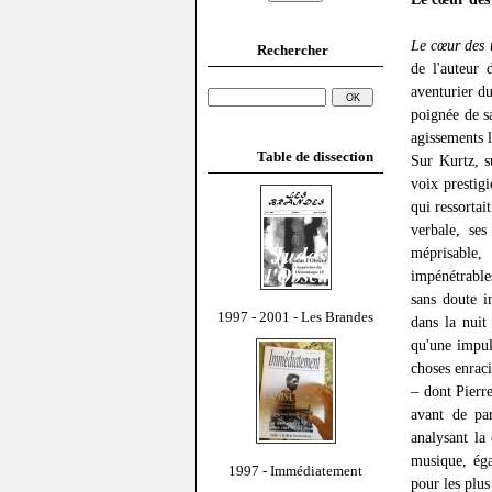
Le cœur des 
Rechercher
de l'auteur
aventurier d
poignée de s
agissements 
Table de dissection
Sur Kurtz, s
voix prestigi
qui ressortai
verbale, ses
méprisable,
impénétrable
sans doute i
1997 - 2001 - Les Brandes
dans la nuit
qu'une impul
choses enraci
– dont Pierr
avant de par
analysant la
musique, éga
1997 - Immédiatement
pour les plus