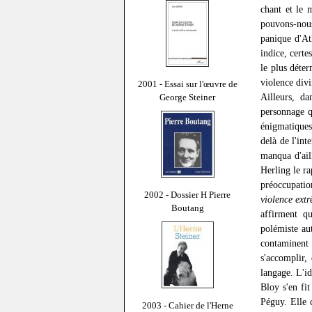
chant et le 
pouvons-nous
panique d'At
indice, certe
le plus déter
violence divi
2001 - Essai sur l'œuvre de
Ailleurs, d
George Steiner
personnage q
énigmatiques
delà de l'in
manqua d'ail
Herling le ra
préoccupati
2002 - Dossier H Pierre
violence ext
Boutang
affirment q
polémiste au
contaminent 
s'accomplir,
langage. L'i
Bloy s'en fi
Péguy. Elle 
2003 - Cahier de l'Herne