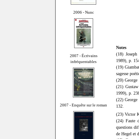
2006 - Nunc
Notes
(18) Joseph
2007 - Écrivains
1989), p. 15
infréquentables
(19) Giambat
sagesse poéti
(20) George 
(21) Gustaw
1999), p. 23
(22) George 
2007 - Enquête sur le roman
132.
(23) Victor 
(24) Faute d
questions di
de Hegel et 