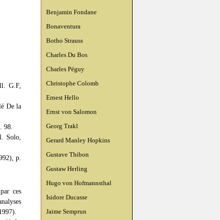
Benjamin Fondane
Bonaventura
Botho Strauss
Charles Du Bos
Charles Péguy
Christophe Colomb
l. G.F,
Ernest Hello
lé De la
Ernst von Salomon
Georg Trakl
. 98.
l. Solo,
Gerard Manley Hopkins
Gustave Thibon
992), p.
Gustaw Herling
Hugo von Hofmannsthal
 par ces
Isidore Ducasse
analyses
 1997).
Jaime Semprun