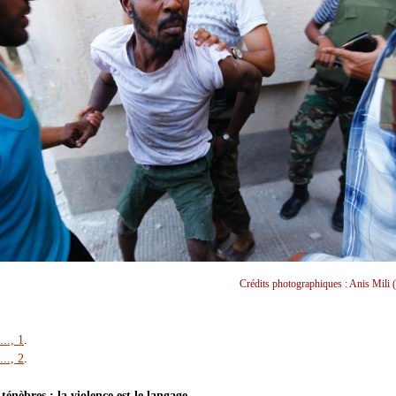
Crédits photographiques : Anis Mili (
..., 1
.
..., 2
.
ténèbres : la violence est le langage