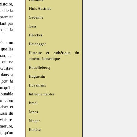
istoire,
Finis Austriae
-elle la
 premier
Gadenne
tant pas
Gass
equel la
Haecker
ène un
Heidegger
 que les
Histoire et esthétique du
man, au-
cinéma fantastique
n qui ne
Houellebecq
s Gustaw
 dans sa
Huguenin
 par la
Huysmans
rsqu'ils
outable
Infréquentables
ir et en
Israël
riser et
Jones
aussi du
Maistre.
Jünger
 mesure,
Kertész
r, qu'on