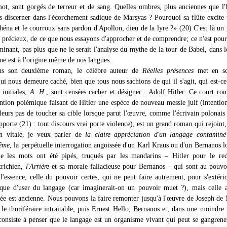
mot, sont gorgés de terreur et de sang. Quelles ombres, plus anciennes que l'h
 discerner dans l'écorchement sadique de Marsyas ? Pourquoi sa flûte excite-t
héna et le courroux sans pardon d'Apollon, dieu de la lyre ?» (20) C'est là un
s précieux, de ce que nous essayons d'approcher et de comprendre; ce n'est pour
minant, pas plus que ne le serait l'analyse du mythe de la tour de Babel, dans l
ne est à l'origine même de nos langues.
ans son deuxième roman, le célèbre auteur de
Réelles présences
met en sc
ui nous demeure caché, bien que tous nous sachions de qui il s'agit, qui est-ce
 initiales,
A. H.
, sont censées cacher et désigner : Adolf Hitler. Ce court ro
tention polémique faisant de Hitler une espèce de nouveau messie juif (intentio
leurs pas de toucher sa cible lorsque parut l'œuvre, comme l'écrivain polonai
pporte (21) : tout discours vrai porte violence), est un grand roman qui rejoint,
on vitale, je veux parler de
la claire appréciation d'un langage contaminé
rême
, la perpétuelle interrogation angoissée d'un Karl Kraus ou d'un Bernanos lo
ue les mots ont été pipés, truqués par les mandarins – Hitler pour le red
trichien,
l'Arrière
et sa morale fallacieuse pour Bernanos – qui sont au pouvo
l'essence, celle du pouvoir certes, qui ne peut faire autrement, pour s'extério
 que d'user du langage (car imaginerait-on un pouvoir muet ?), mais celle 
dée est ancienne. Nous pouvons la faire remonter jusqu'à l'œuvre de Joseph de 
t le thuriféraire intraitable, puis Ernest Hello, Bernanos et, dans une moindre
consiste à penser que le langage est un organisme vivant qui peut se gangrene