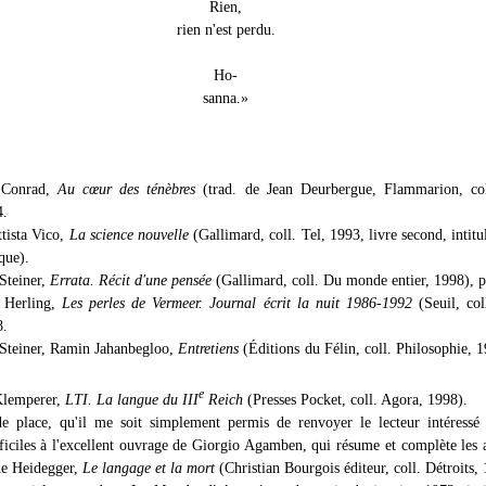
Rien,
rien n'est perdu.
Ho-
sanna.»
 Conrad,
Au cœur des ténèbres
(trad. de Jean Deurbergue, Flammarion, col
4.
tista Vico,
La science nouvelle
(Gallimard, coll. Tel, 1993, livre second, intitu
que).
Steiner,
Errata. Récit d'une pensée
(Gallimard, coll. Du monde entier, 1998), p
 Herling,
Les perles de Vermeer. Journal écrit la nuit 1986-1992
(Seuil, col
8.
Steiner, Ramin Jahanbegloo,
Entretiens
(Éditions du Félin, coll. Philosophie, 1
e
Klemperer,
LTI. La langue du III
Reich
(Presses Pocket, coll. Agora, 1998).
e place, qu'il me soit simplement permis de renvoyer le lecteur intéressé
fficiles à l'excellent ouvrage de Giorgio Agamben, qui résume et complète les 
de Heidegger,
Le langage et la mort
(Christian Bourgois éditeur, coll. Détroits,