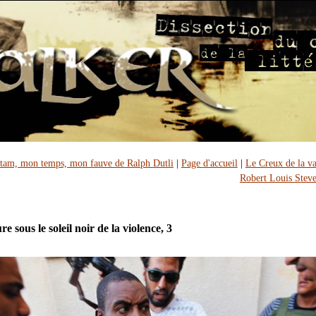
tam, mon temps, mon fauve de Ralph Dutli
|
Page d'accueil
|
Le Creux de la v
Robert Louis Stev
re sous le soleil noir de la violence, 3