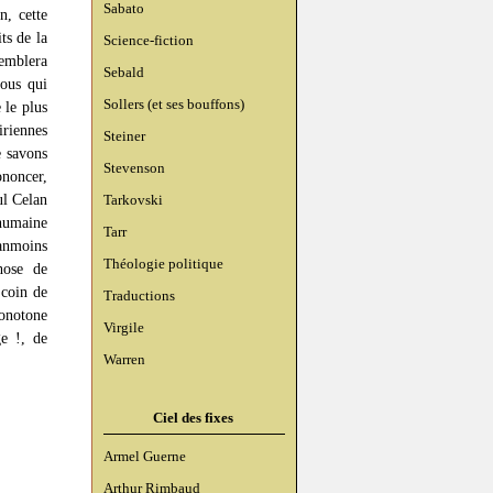
Sabato
n, cette
ts de la
Science-fiction
semblera
Sebald
nous qui
Sollers (et ses bouffons)
 le plus
iriennes
Steiner
e savons
Stevenson
ononcer,
ul Celan
Tarkovski
 humaine
Tarr
éanmoins
Théologie politique
hose de
 coin de
Traductions
onotone
Virgile
ge !, de
Warren
Ciel des fixes
Armel Guerne
Arthur Rimbaud