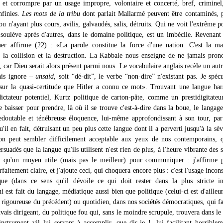
r et corrompre par un usage impropre, volontaire et concerté, bref, criminel
infinies.
Les mots de la tribu
dont parlait Mallarmé peuvent être contaminés, 
u n'ayant plus cours, avilis, galvaudés, salis, détruits. Qui ne voit l'extrême p
 soulève après d'autres, dans le domaine politique, est un imbécile. Revenant
er affirme (22) : «La parole constitue la force d'une nation. C'est la ma
e, la collision et la destruction. La Kabbale nous enseigne de ne jamais pron
 car Dieu serait alors présent parmi nous. Le vocabulaire anglais recèle un aut
ais ignore –
unsaid
, soit “dé-dit”, le verbe “non-dire” n'existant pas. Je spéc
r la quasi-certitude que Hitler a connu ce mot». Trouvant une langue hara
dictateur potentiel, Kurtz politique de carton-pâte, comme un prestidigitateu
e baisser pour prendre, là où il se trouve c'est-à-dire dans la boue, le langage
redoutable et ténébreuse éloquence, lui-même approfondissant à son tour, par
qu'il en fait, détruisant un peu plus cette langue dont il a perverti jusqu'à la sèv
ion peut sembler difficilement acceptable aux yeux de nos contemporains, 
rsuadés que la langue qu'ils utilisent n'est rien de plus, à l'heure vibrante des sa
, qu'un moyen utile (mais pas le meilleur) pour communiquer : j'affirme p
arfaitement claire, et j'ajoute ceci, qui choquera encore plus : c'est l'usage incon
ue (dans ce sens qu'il dévoile ce qui doit rester dans la plus stricte in
i est fait du langage, médiatique aussi bien que politique (celui-ci est d'ailleur
e rigoureuse du précédent) ou quotidien, dans nos sociétés démocratiques, qui fac
ais dirigeant, du politique fou qui, sans le moindre scrupule, trouvera dans le
'instrument vil lui servant à accomplir, que dis-je !, lui facilitant horrible