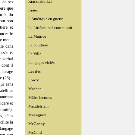
Krasznahorkai
, de ses
pire que
Kraus
ortée du
L'Amérique en guerre
 sur son
tière et
La Littérature à contre-nuit
oncer le
La Matrice
re mot –
La Soudière
ule dans
ssée et
La Ville
r verbal
Langages viciés
 dont il
Les îles
 l'usage
e (23) .
Lowry
qui sans
Machen
tellites
ourtant
Mâles lectures
sidéré et
Mandelstam
timité),
Massignon
s, hélas
ilite la
McCarthy
 langage
McCord
ment son