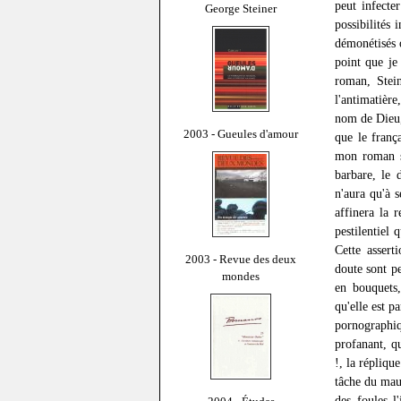
peut infecte
George Steiner
possibilités 
démonétisés o
point que je
roman, Stein
l'antimatièr
nom de Dieu,
2003 - Gueules d'amour
que le franç
mon roman su
barbare, le 
n'aura qu'à s
affinera la 
pestilentiel 
Cette assert
2003 - Revue des deux
doute sont pe
mondes
en bouquets
qu'elle est p
pornographiq
profanant, qu
!, la répliqu
tâche du mauv
des foules l