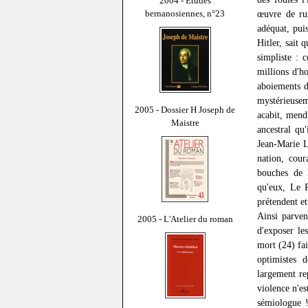
2004 - Études
bernanosiennes, n°23
œuvre de rui
adéquat, pui
Hitler, sait
simpliste : 
millions d'h
aboiements de
mystérieuseme
2005 - Dossier H Joseph de
acabit, mend
Maistre
ancestral qu
Jean-Marie L
nation, cour
bouches de 
qu'eux, Le P
prétendent et
Ainsi parven
2005 - L'Atelier du roman
d'exposer les
mort (24) fai
optimistes d
largement re
violence n'e
sémiologue !