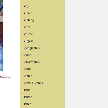
Bloy
Bolaño
Boutang
Broch
Browne
Burgess
Cacographes
Canetti
Catastrophes
Céline
Conrad
Reuters).
Cristina Campo
Dante
Dantec
Darien