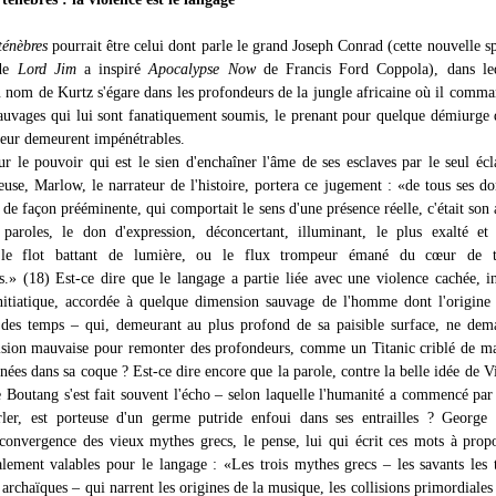
ténèbres
pourrait être celui dont parle le grand Joseph Conrad (cette nouvelle s
 de
Lord Jim
a inspiré
Apocalypse Now
de Francis Ford Coppola), dans le
u nom de Kurtz s'égare dans les profondeurs de la jungle africaine où il comm
auvages qui lui sont fanatiquement soumis, le prenant pour quelque démiurge 
leur demeurent impénétrables.
ur le pouvoir qui est le sien d'enchaîner l'âme de ses esclaves par le seul écl
euse, Marlow, le narrateur de l'histoire, portera ce jugement : «de tous ses do
t de façon prééminente, qui comportait le sens d'une présence réelle, c'était son 
 paroles, le don d'expression, déconcertant, illuminant, le plus exalté et
 le flot battant de lumière, ou le flux trompeur émané du cœur de t
s.» (18) Est-ce dire que le langage a partie liée avec une violence cachée, in
nitiatique, accordée à quelque dimension sauvage de l'homme dont l'origine
 des temps – qui, demeurant au plus profond de sa paisible surface, ne dem
sion mauvaise pour remonter des profondeurs, comme un Titanic criblé de m
nées dans sa coque ? Est-ce dire encore que la parole, contre la belle idée de V
e Boutang s'est fait souvent l'écho – selon laquelle l'humanité a commencé par
ler, est porteuse d'un germe putride enfoui dans ses entrailles ? George 
 convergence des vieux mythes grecs, le pense, lui qui écrit ces mots à prop
lement valables pour le langage : «Les trois mythes grecs – les savants les 
 archaïques – qui narrent les origines de la musique, les collisions primordiales 