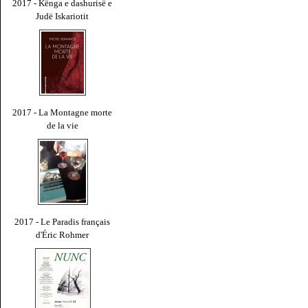
2017 - Kënga e dashurisë e
Judë Iskariotit
2017 - La Montagne morte
de la vie
2017 - Le Paradis français
d'Éric Rohmer