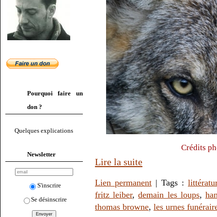
Pourquoi faire un
don ?
Quelques explications
Crédits ph
Newsletter
Lire la suite
Lien permanent
| Tags :
littératu
S'inscrire
fritz leiber
,
demain les loups
,
ha
Se désinscrire
thomas browne
,
les urnes funérair