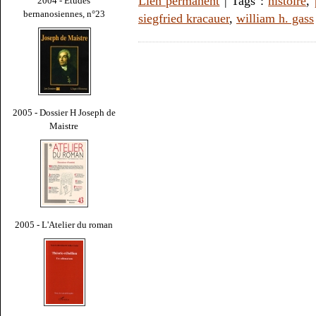
Lien permanent
| Tags :
histoire
,
2004 - Études
bernanosiennes, n°23
siegfried kracauer
,
william h. gass
2005 - Dossier H Joseph de
Maistre
2005 - L'Atelier du roman