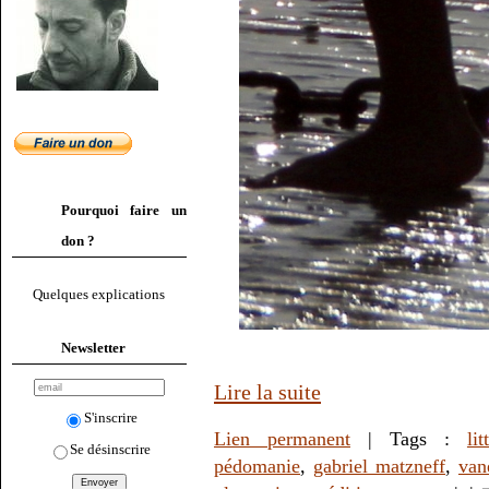
Pourquoi faire un
don ?
Quelques explications
Newsletter
Lire la suite
S'inscrire
Lien permanent
| Tags :
lit
Se désinscrire
pédomanie
,
gabriel matzneff
,
van