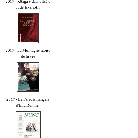
2017 - Kënga e dashurisë e
Judë Iskariotit
2017 - La Montagne morte
de la vie
2017 - Le Paradis français
d'Éric Rohmer