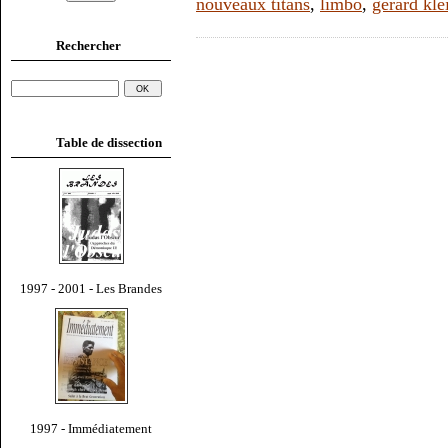
nouveaux titans
,
limbo
,
gérard kle
Rechercher
Table de dissection
1997 - 2001 - Les Brandes
1997 - Immédiatement