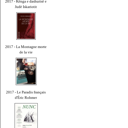
2017 - Kënga e dashurisë e
Judë Iskariotit
2017 - La Montagne morte
de la vie
2017 - Le Paradis français
d'Éric Rohmer