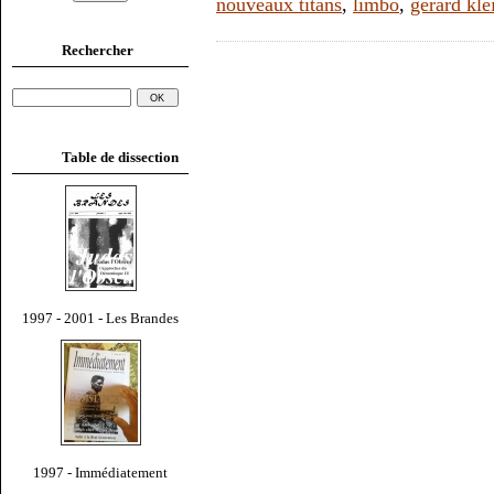
nouveaux titans
,
limbo
,
gérard kle
Rechercher
Table de dissection
1997 - 2001 - Les Brandes
1997 - Immédiatement