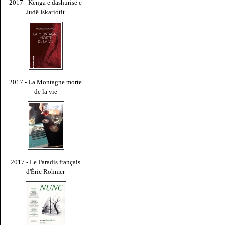
2017 - Kënga e dashurisë e
Judë Iskariotit
2017 - La Montagne morte
de la vie
2017 - Le Paradis français
d'Éric Rohmer