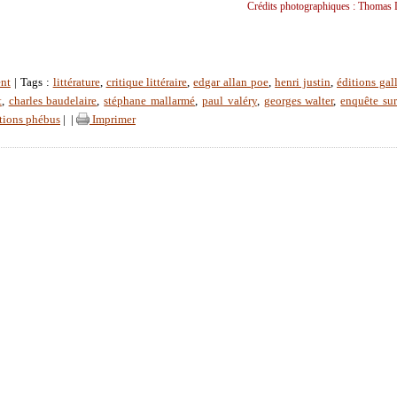
Crédits photographiques : Thomas 
nt
| Tags :
littérature
,
critique littéraire
,
edgar allan poe
,
henri justin
,
éditions gal
t
,
charles baudelaire
,
stéphane mallarmé
,
paul valéry
,
georges walter
,
enquête su
tions phébus
|
|
Imprimer