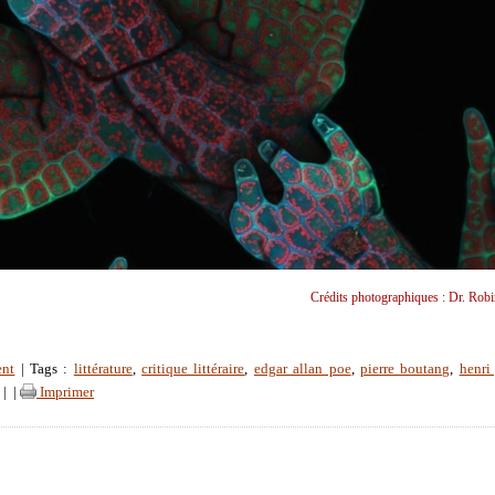
Crédits photographiques : Dr. Rob
ent
| Tags :
littérature
,
critique littéraire
,
edgar allan poe
,
pierre boutang
,
henri 
|
|
Imprimer