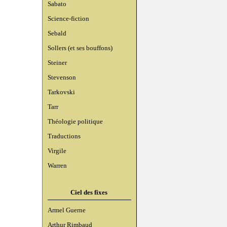
Sabato
Science-fiction
Sebald
Sollers (et ses bouffons)
Steiner
Stevenson
Tarkovski
Tarr
Théologie politique
Traductions
Virgile
Warren
Ciel des fixes
Armel Guerne
Arthur Rimbaud