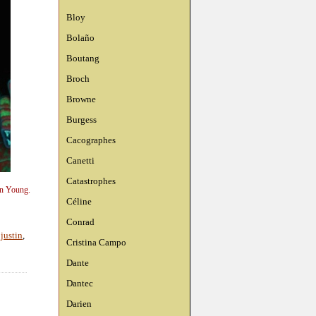
Bloy
Bolaño
Boutang
Broch
Browne
Burgess
Cacographes
Canetti
Catastrophes
in Young.
Céline
Conrad
justin
,
Cristina Campo
Dante
Dantec
Darien