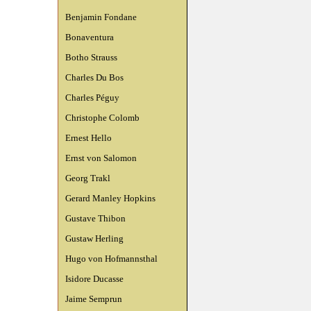
Benjamin Fondane
Bonaventura
Botho Strauss
Charles Du Bos
Charles Péguy
Christophe Colomb
Ernest Hello
Ernst von Salomon
Georg Trakl
Gerard Manley Hopkins
Gustave Thibon
Gustaw Herling
Hugo von Hofmannsthal
Isidore Ducasse
Jaime Semprun