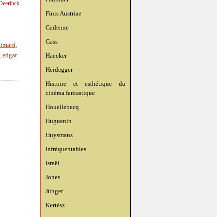
Deerinck.
Finis Austriae
Gadenne
Gass
limard
,
Haecker
r edgar
Heidegger
Histoire et esthétique du
cinéma fantastique
Houellebecq
Huguenin
Huysmans
Infréquentables
Israël
Jones
Jünger
Kertész