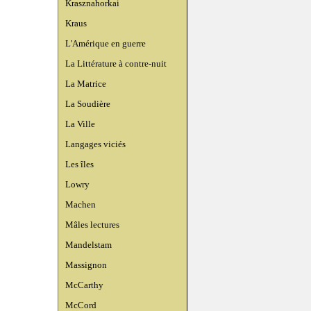
Krasznahorkai
Kraus
L'Amérique en guerre
La Littérature à contre-nuit
La Matrice
La Soudière
La Ville
Langages viciés
Les îles
Lowry
Machen
Mâles lectures
Mandelstam
Massignon
McCarthy
McCord