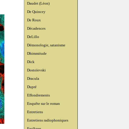
Daudet (Léon)
De Quincey
De Roux
Décadences
DeLillo
Démonologie, satanisme
Dhimmitude
Dick
Dostoïevski
Dracula
Dupré
Effondrements
Enquête sur le roman
Entretiens
Entretiens radiophoniques
Faulkner