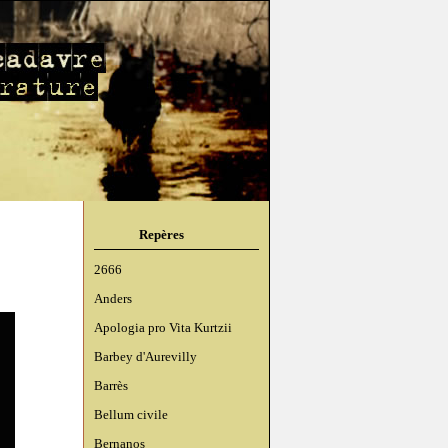
Repères
2666
Anders
Apologia pro Vita Kurtzii
Barbey d'Aurevilly
Barrès
Bellum civile
Bernanos