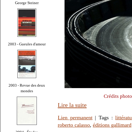
George Steiner
2003 - Gueules d'amour
2003 - Revue des deux
mondes
Crédits photo
Lire la suite
Lien permanent
| Tags :
littérat
roberto calasso
,
éditions gallimard