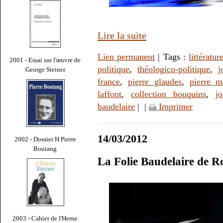
Lire la suite
Lien permanent
| Tags :
littératur
2001 - Essai sur l'œuvre de
politique
,
théologico-politique
,
j
George Steiner
france
,
pierre glaudes
,
pierre m
laffont
,
collection bouquins
,
j
baudelaire
|
|
Imprimer
14/03/2012
2002 - Dossier H Pierre
Boutang
La Folie Baudelaire de R
2003 - Cahier de l'Herne