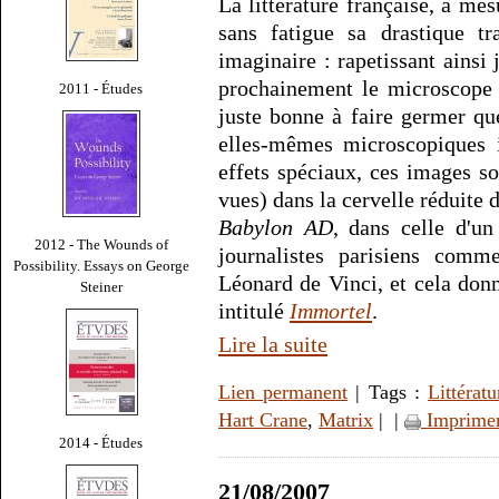
La littérature française, à me
sans fatigue sa drastique tr
imaginaire : rapetissant ainsi 
prochainement le microscope à
2011 - Études
juste bonne à faire germer que
elles-mêmes microscopiques i
effets spéciaux, ces images so
vues) dans la cervelle réduite 
Babylon AD
, dans celle d'un
2012 - The Wounds of
journalistes parisiens comm
Possibility. Essays on George
Léonard de Vinci, et cela donn
Steiner
intitulé
Immortel
.
Lire la suite
Lien permanent
| Tags :
Littératu
Hart Crane
,
Matrix
|
|
Imprime
2014 - Études
21/08/2007