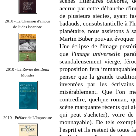
scènes littéraires célèbres,
accrue par cette débauche d'i
de plusieurs siècles, ayant fa
2010 - La Chanson d'amour
badauds, consubstantielle à l'h
de Judas Iscariote
planétaire, nous assistons à 
Martin Buber pouvait évoquer l
Une éclipse de l'image postér
que
l'image universelle
paraî
scandaleusement vierge, féro
proposition fera immanquableme
2010 - La Revue des Deux
Mondes
penser que la grande traditio
inventées par les écrivains
misérablement. Que l'on me
contredire, quelque roman, q
scène marquante récents qui ai
qui peut s'acheter), voire d
2010 - Préface de L'Imposture
monnayable). De tels exempl
l'esprit et ils restent de tout