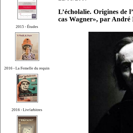
L’écholalie. Origines de l
cas Wagner», par André 
2015 - Études
2016 - La Femelle du requin
2016 - Livr'arbitres