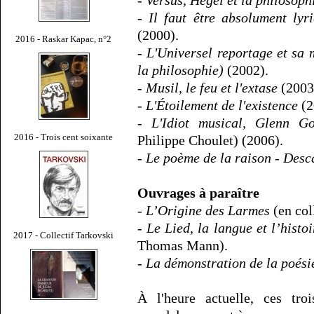
-
Versus, Hegel et la philosophi
-
Il faut être absolument lyr
(2000).
2016 - Raskar Kapac, n°2
-
L'Universel reportage et sa 
la philosophie)
(2002).
-
Musil, le feu et l'extase
(2003
-
L'Étoilement de l'existence
(2
-
L'Idiot musical, Glenn Go
2016 - Trois cent soixante
Philippe Choulet) (2006).
-
Le poème de la raison - Desc
Ouvrages à paraître
-
L’Origine des Larmes
(en col
-
Le Lied, la langue et l’histoi
2017 - Collectif Tarkovski
Thomas Mann).
-
La démonstration de la poési
À l'heure actuelle, ces tro