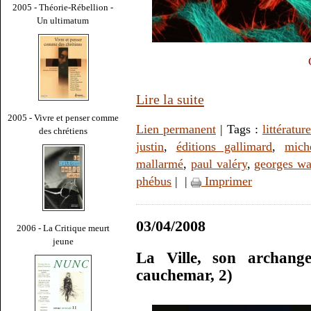
2005 - Théorie-Rébellion -
Un ultimatum
Lire la suite
2005 - Vivre et penser comme
Lien permanent
| Tags :
littérature
des chrétiens
justin
,
éditions gallimard
,
mich
mallarmé
,
paul valéry
,
georges wa
phébus
|
|
Imprimer
03/04/2008
2006 - La Critique meurt
jeune
La Ville, son archange
cauchemar, 2)