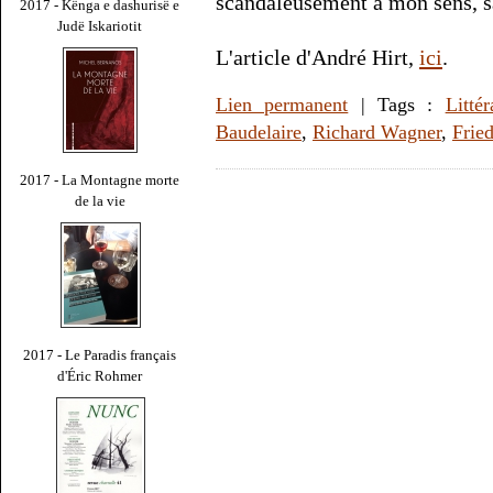
scandaleusement à mon sens, sa
2017 - Kënga e dashurisë e
Judë Iskariotit
L'article d'André Hirt,
ici
.
Lien permanent
| Tags :
Littér
Baudelaire
,
Richard Wagner
,
Frie
2017 - La Montagne morte
de la vie
2017 - Le Paradis français
d'Éric Rohmer