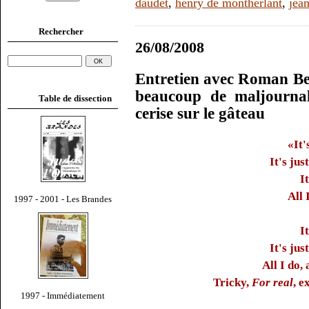
daudet
,
henry de montherlant
,
jea
Rechercher
26/08/2008
Entretien avec Roman Be
beaucoup de maljournal
Table de dissection
cerise sur le gâteau
«It'
It's jus
I
All 
1997 - 2001 - Les Brandes
I
It's jus
All I do,
Tricky,
For real
, e
1997 - Immédiatement