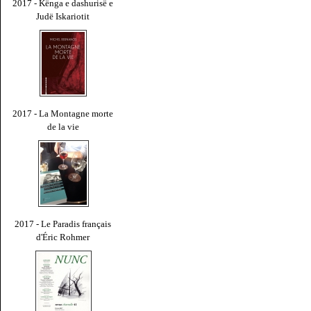
2017 - Kënga e dashurisë e
Judë Iskariotit
2017 - La Montagne morte
de la vie
2017 - Le Paradis français
d'Éric Rohmer