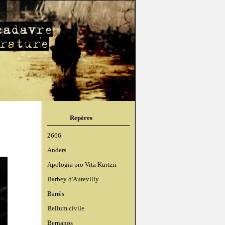
Repères
2666
Anders
Apologia pro Vita Kurtzii
Barbey d'Aurevilly
Barrès
Bellum civile
Bernanos