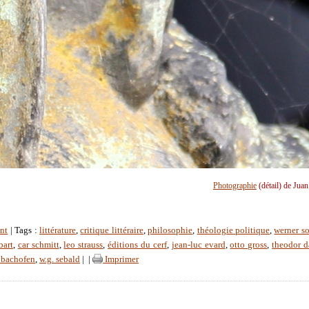
Photographie
(détail) de Jua
nt
| Tags :
littérature
,
critique littéraire
,
philosophie
,
théologie politique
,
werner s
bart
,
car schmitt
,
leo strauss
,
éditions du cerf
,
jean-luc evard
,
otto gross
,
theodor d
 bachofen
,
w.g. sebald
|
|
Imprimer