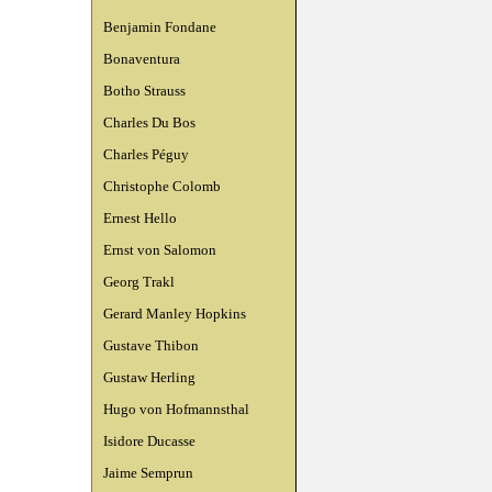
Benjamin Fondane
Bonaventura
Botho Strauss
Charles Du Bos
Charles Péguy
Christophe Colomb
Ernest Hello
Ernst von Salomon
Georg Trakl
Gerard Manley Hopkins
Gustave Thibon
Gustaw Herling
Hugo von Hofmannsthal
Isidore Ducasse
Jaime Semprun