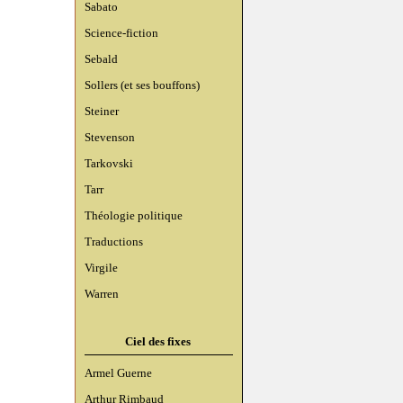
Sabato
Science-fiction
Sebald
Sollers (et ses bouffons)
Steiner
Stevenson
Tarkovski
Tarr
Théologie politique
Traductions
Virgile
Warren
Ciel des fixes
Armel Guerne
Arthur Rimbaud