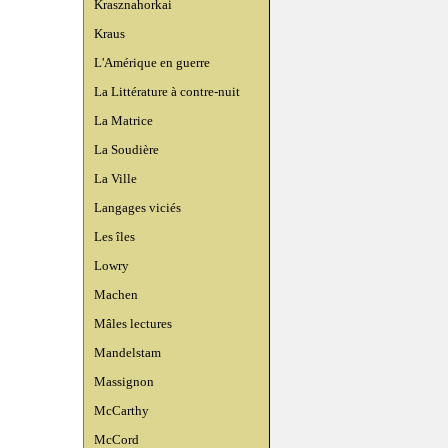
Krasznahorkai
Kraus
L'Amérique en guerre
La Littérature à contre-nuit
La Matrice
La Soudière
La Ville
Langages viciés
Les îles
Lowry
Machen
Mâles lectures
Mandelstam
Massignon
McCarthy
McCord