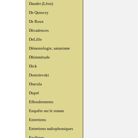
Daudet (Léon)
De Quincey
De Roux
Décadences
DeLillo
Démonologie, satanisme
Dhimmitude
Dick
Dostoïevski
Dracula
Dupré
Effondrements
Enquête sur le roman
Entretiens
Entretiens radiophoniques
Faulkner