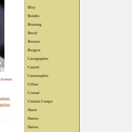
Bloy
Bolaño
Boutang
Broch
Browne
Burgess
Cacographes
Canetti
Catastrophes
n Asensio.
Céline
Conrad
ombart
,
Cristina Campo
äubler
,
Dante
Dantec
Darien