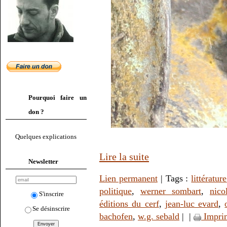
Pourquoi faire un
don ?
Quelques explications
Lire la suite
Newsletter
Lien permanent
| Tags :
littérature
politique
,
werner sombart
,
nico
S'inscrire
éditions du cerf
,
jean-luc evard
,
Se désinscrire
bachofen
,
w.g. sebald
|
|
Impri