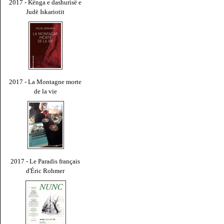
2017 - Kënga e dashurisë e
Judë Iskariotit
2017 - La Montagne morte
de la vie
2017 - Le Paradis français
d'Éric Rohmer