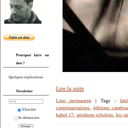
Pourquoi faire un
don ?
Quelques explications
Lire la suite
Newsletter
Lien permanent
| Tags :
litt
contrenarrations
,
éditions cambou
S'inscrire
babel 17
,
gershom scholem
,
leo st
Se désinscrire