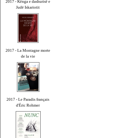
2017 - Kënga e dashurisë e
Judë Iskariotit
2017 - La Montagne morte
de la vie
2017 - Le Paradis français
d'Éric Rohmer