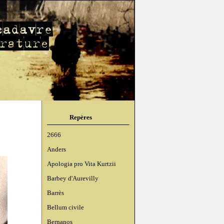
Repères
2666
Anders
Apologia pro Vita Kurtzii
Barbey d'Aurevilly
Barrès
Bellum civile
Bernanos