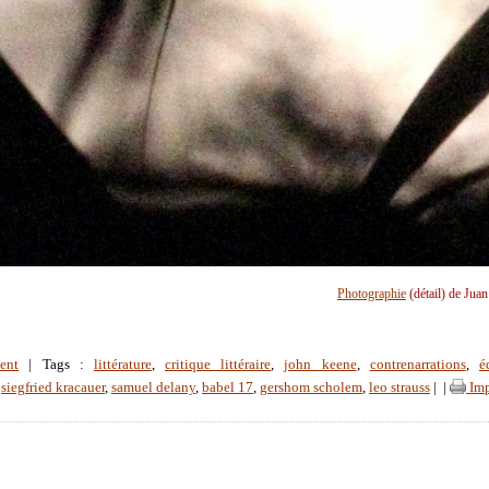
Photographie
(détail) de Jua
ent
| Tags :
littérature
,
critique littéraire
,
john keene
,
contrenarrations
,
é
,
siegfried kracauer
,
samuel delany
,
babel 17
,
gershom scholem
,
leo strauss
|
|
Imp