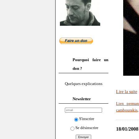
Pourquoi faire un
don ?
Quelques explications
Lire la suite
Newsletter
Lien perman
cambourakis
S'inscrire
Se désinscrire
18/01/2008