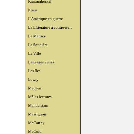
Krasznahorkai
Kraus
L'Amérique en guerre
La Littérature à contre-nuit
La Matrice
La Soudière
La Ville
Langages viciés
Les îles
Lowry
Machen
Mâles lectures
Mandelstam
Massignon
McCarthy
McCord