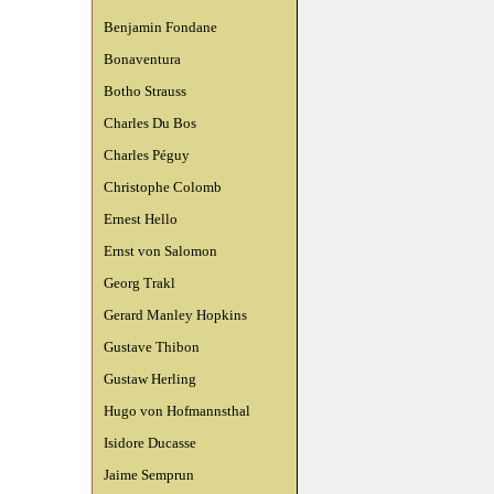
Benjamin Fondane
Bonaventura
Botho Strauss
Charles Du Bos
Charles Péguy
Christophe Colomb
Ernest Hello
Ernst von Salomon
Georg Trakl
Gerard Manley Hopkins
Gustave Thibon
Gustaw Herling
Hugo von Hofmannsthal
Isidore Ducasse
Jaime Semprun