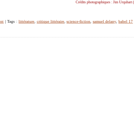
Crédits photographiques : Jim Urquhart (
ent
| Tags :
littérature
,
critique littéraire
,
science-fiction
,
samuel delany
,
babel 17