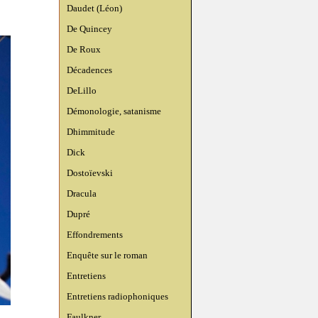
Daudet (Léon)
De Quincey
De Roux
Décadences
DeLillo
Démonologie, satanisme
Dhimmitude
Dick
Dostoïevski
Dracula
Dupré
Effondrements
Enquête sur le roman
Entretiens
Entretiens radiophoniques
Faulkner