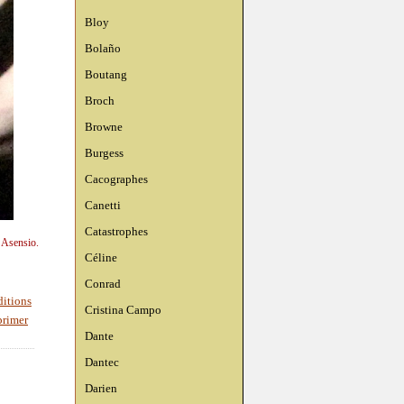
Bloy
Bolaño
Boutang
Broch
Browne
Burgess
Cacographes
Canetti
Catastrophes
n Asensio.
Céline
Conrad
ditions
Cristina Campo
rimer
Dante
Dantec
Darien