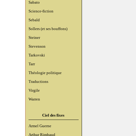
Sabato
Science-fiction
Sebald
Sollers (et ses bouffons)
Steiner
Stevenson
Tarkovski
Tarr
Théologie politique
Traductions
Virgile
Warren
Ciel des fixes
Armel Guerne
Arthur Rimbaud