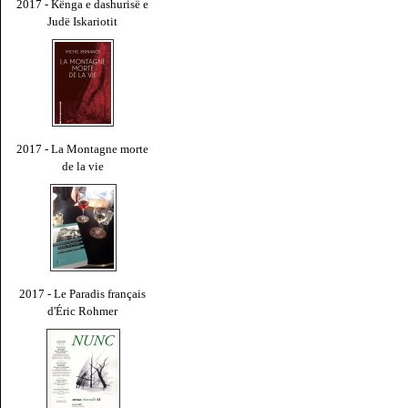
2017 - Kënga e dashurisë e
Judë Iskariotit
2017 - La Montagne morte
de la vie
2017 - Le Paradis français
d'Éric Rohmer