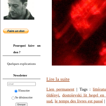
Pourquoi faire un
don ?
Quelques explications
Newsletter
Lire la suite
Lien permanent
| Tags :
littérat
S'inscrire
öldényi
,
dostoïevski lit hegel en
Se désinscrire
sud
,
le temps des livres est passé