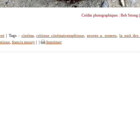
Crédits photographiques : Bob Strong (
ent
| Tags :
cinéma
,
critique cinématographique
,
george a. romero
,
la nuit des
stique
,
francis moury
|
|
Imprimer