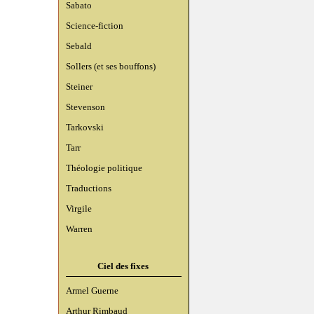
Sabato
Science-fiction
Sebald
Sollers (et ses bouffons)
Steiner
Stevenson
Tarkovski
Tarr
Théologie politique
Traductions
Virgile
Warren
Ciel des fixes
Armel Guerne
Arthur Rimbaud