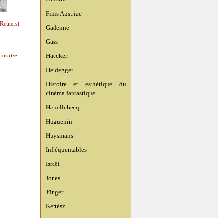
Finis Austriae
Reuters).
Gadenne
Gass
Haecker
 morts-
Heidegger
Histoire et esthétique du
cinéma fantastique
Houellebecq
Huguenin
Huysmans
Infréquentables
Israël
Jones
Jünger
Kertész