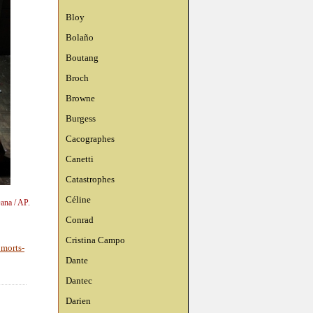
Bloy
Bolaño
Boutang
Broch
Browne
Burgess
Cacographes
Canetti
Catastrophes
Céline
ana / AP.
Conrad
Cristina Campo
 morts-
Dante
Dantec
Darien