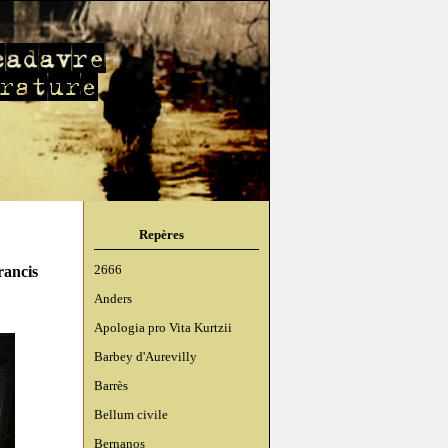
Repères
rancis
2666
Anders
Apologia pro Vita Kurtzii
Barbey d'Aurevilly
Barrès
Bellum civile
Bernanos