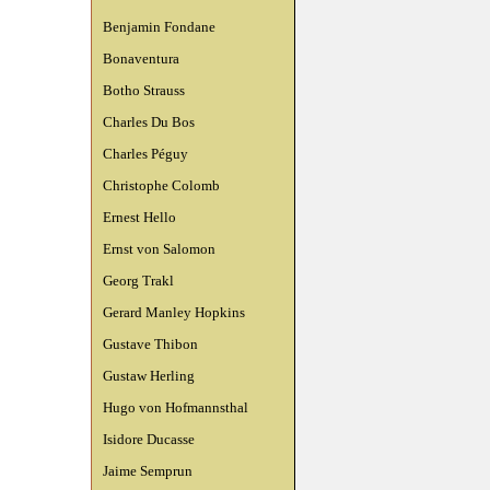
Benjamin Fondane
Bonaventura
Botho Strauss
Charles Du Bos
Charles Péguy
Christophe Colomb
Ernest Hello
Ernst von Salomon
Georg Trakl
Gerard Manley Hopkins
Gustave Thibon
Gustaw Herling
Hugo von Hofmannsthal
Isidore Ducasse
Jaime Semprun