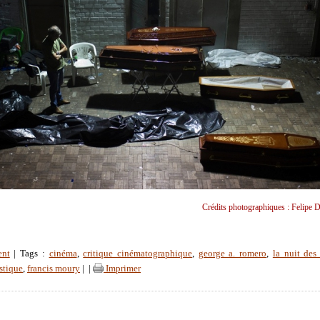
Crédits photographiques : Felipe D
ent
| Tags :
cinéma
,
critique cinématographique
,
george a. romero
,
la nuit des
stique
,
francis moury
|
|
Imprimer