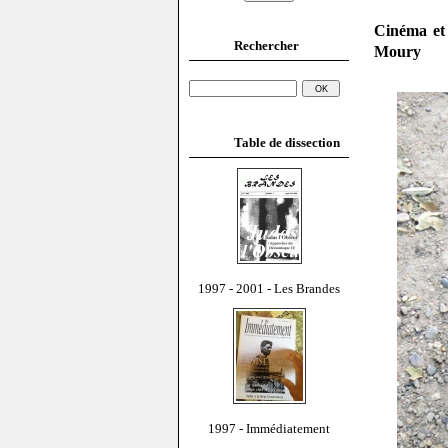
Cinéma et 
Rechercher
Moury
Table de dissection
1997 - 2001 - Les Brandes
1997 - Immédiatement