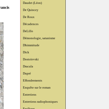
Daudet (Léon)
rancis
De Quincey
De Roux
Décadences
DeLillo
Démonologie, satanisme
Dhimmitude
Dick
Dostoïevski
Dracula
Dupré
Effondrements
Enquête sur le roman
Entretiens
Entretiens radiophoniques
Faulkner