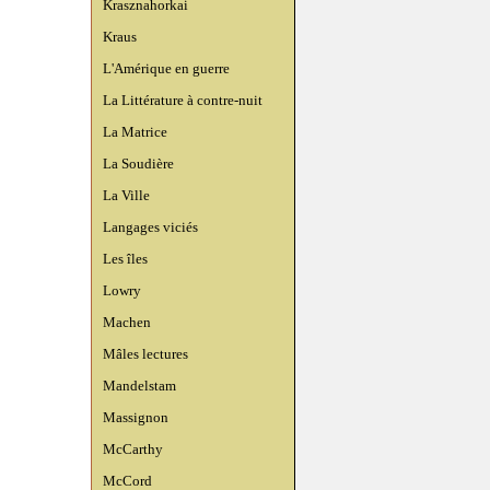
Krasznahorkai
Kraus
L'Amérique en guerre
La Littérature à contre-nuit
La Matrice
La Soudière
La Ville
Langages viciés
Les îles
Lowry
Machen
Mâles lectures
Mandelstam
Massignon
McCarthy
McCord