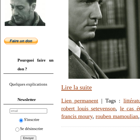
Pourquoi faire un
don ?
Quelques explications
Lire la suite
Newsletter
Lien permanent
| Tags :
littérat
robert louis setevenson
,
le cas é
francis moury
,
rouben mamoulian
S'inscrire
Se désinscrire