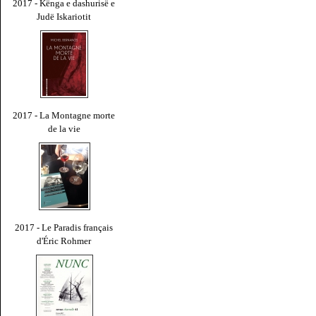
2017 - Kënga e dashurisë e
Judë Iskariotit
2017 - La Montagne morte
de la vie
2017 - Le Paradis français
d'Éric Rohmer