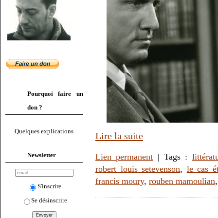
Pourquoi faire un
don ?
Quelques explications
Lire la suite
Newsletter
Lien permanent
| Tags :
littérat
robert louis setevenson
,
le cas é
francis moury
,
rouben mamoulian
S'inscrire
Se désinscrire