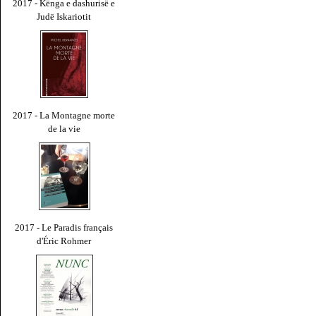
2017 - Kënga e dashurisë e
Judë Iskariotit
2017 - La Montagne morte
de la vie
2017 - Le Paradis français
d'Éric Rohmer