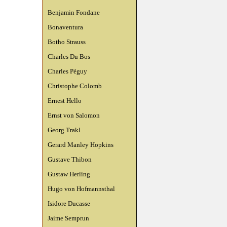
Benjamin Fondane
Bonaventura
Botho Strauss
Charles Du Bos
Charles Péguy
Christophe Colomb
Ernest Hello
Ernst von Salomon
Georg Trakl
Gerard Manley Hopkins
Gustave Thibon
Gustaw Herling
Hugo von Hofmannsthal
Isidore Ducasse
Jaime Semprun