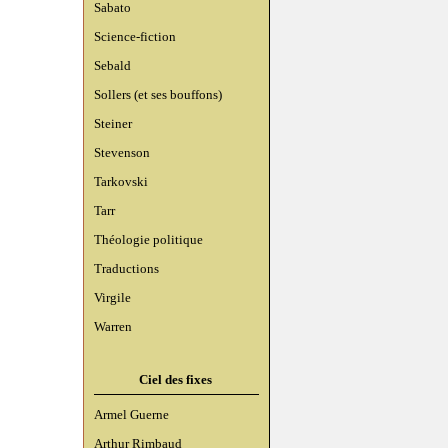
Sabato
Science-fiction
Sebald
Sollers (et ses bouffons)
Steiner
Stevenson
Tarkovski
Tarr
Théologie politique
Traductions
Virgile
Warren
Ciel des fixes
Armel Guerne
Arthur Rimbaud