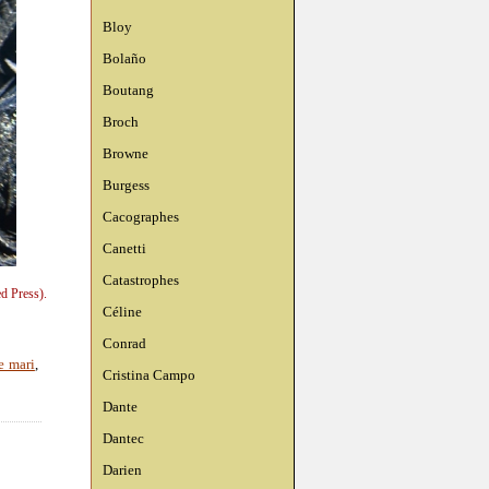
Bloy
Bolaño
Boutang
Broch
Browne
Burgess
Cacographes
Canetti
Catastrophes
d Press).
Céline
Conrad
e mari
,
Cristina Campo
Dante
Dantec
Darien