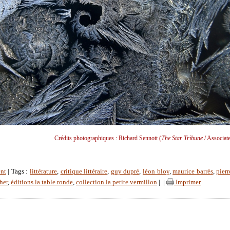
Crédits photographiques : Richard Sennott (
The Star Tribune
/ Associate
nt
| Tags :
littérature
,
critique littéraire
,
guy dupré
,
léon bloy
,
maurice barrès
,
pierr
her
,
éditions la table ronde
,
collection la petite vermillon
|
|
Imprimer