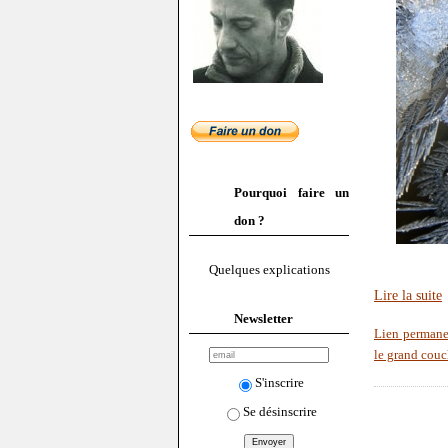
Pourquoi faire un
don ?
Quelques explications
Lire la suite
Newsletter
Lien permane
le grand couc
S'inscrire
Se désinscrire