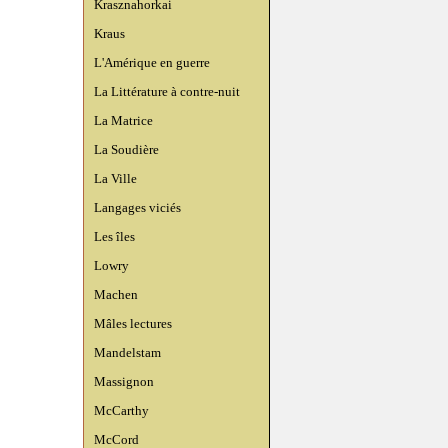
Krasznahorkai
Kraus
L'Amérique en guerre
La Littérature à contre-nuit
La Matrice
La Soudière
La Ville
Langages viciés
Les îles
Lowry
Machen
Mâles lectures
Mandelstam
Massignon
McCarthy
McCord