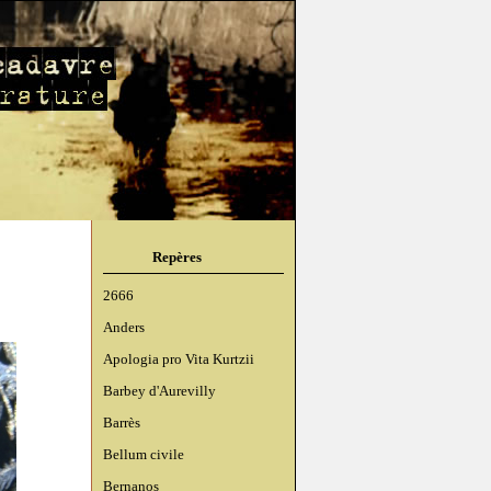
Repères
2666
Anders
Apologia pro Vita Kurtzii
Barbey d'Aurevilly
Barrès
Bellum civile
Bernanos