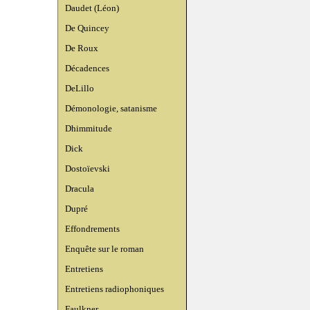
Daudet (Léon)
De Quincey
De Roux
Décadences
DeLillo
Démonologie, satanisme
Dhimmitude
Dick
Dostoïevski
Dracula
Dupré
Effondrements
Enquête sur le roman
Entretiens
Entretiens radiophoniques
Faulkner