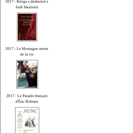
2017 - Kënga e dashurisë e
Judë Iskariotit
2017 - La Montagne morte
de la vie
2017 - Le Paradis français
d'Éric Rohmer