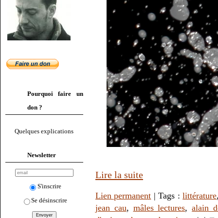
Pourquoi faire un
don ?
Quelques explications
Newsletter
Lire la suite
S'inscrire
Lien permanent
| Tags :
littérature
Se désinscrire
jean cau
,
mâles lectures
,
alain d