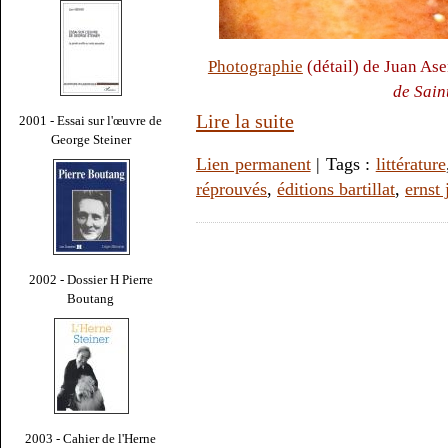
Photographie
(détail) de Juan As
de Sain
Lire la suite
2001 - Essai sur l'œuvre de
George Steiner
Lien permanent
| Tags :
littérature
réprouvés
,
éditions bartillat
,
ernst 
2002 - Dossier H Pierre
Boutang
2003 - Cahier de l'Herne