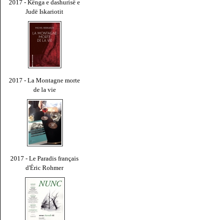
2017 - Kënga e dashurisë e
Judë Iskariotit
2017 - La Montagne morte
de la vie
2017 - Le Paradis français
d'Éric Rohmer